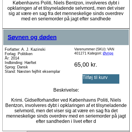
Københavns Politi, Niels Bentzon, involveres dybt i
opklaringen af et tilsyneladende selvmord, men det viser
sig at være en sag fra det menneskelige sinds overdrev
med en seriemorder på jagt efter sandhede
Søvnen og døden
Forfatter: A. J. Kazinski
Varenummer (SKU):
VAN
401271
Kategori:
Øvrige
Forlag: Politiken
År: 2014
Indbinding: Hæftet
65,00
kr.
Sprog: Dansk
Stand: Næsten fejlfrit eksemplar
Tilføj til kurv
Beskrivelse:
Krimi. Gidselforhandler ved Københavns Politi, Niels
Bentzon, involveres dybt i opklaringen af et tilsyneladende
selvmord, men det viser sig at være en sag fra det
menneskelige sinds overdrev med en seriemorder på jagt
efter sandheden i livet efter d