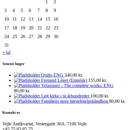
1
2
3
4
5
6
7
8
9
10
11
12
13
14
15
16
17
18
19
20
21
22
23
24
25
26
27
28
29
30
31
« jul
Seneste bøger
Quilts ENG
340,00
kr.
Fernand Léger (Engelsk)
155,00
kr.
Velazquez - The complete works. ENG
80,00
kr.
Løjt kirke i ni århundreder
100,00
kr.
Familiens store førstehjælpshåndbog
80,00
kr.
Kontakt os
Vejle Antikvariat, Vestergade 30A, 7100 Vejle
+45 75 83 85 75