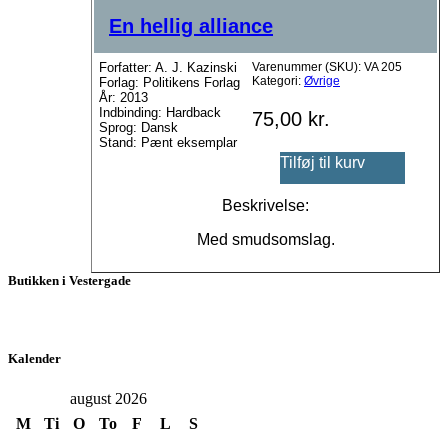
En hellig alliance
Forfatter: A. J. Kazinski
Varenummer (SKU):
VA 205
Kategori:
Øvrige
Forlag: Politikens Forlag
År: 2013
Indbinding: Hardback
75,00
kr.
Sprog: Dansk
Stand: Pænt eksemplar
Tilføj til kurv
Beskrivelse:
Med smudsomslag.
Butikken i Vestergade
Kalender
august 2026
M
Ti
O
To
F
L
S