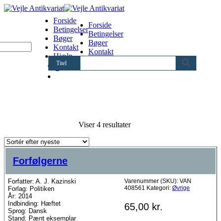
Forside
Forside
Betingelser
Betingelser
Bøger
Bøger
Kontakt
Kontakt
Hjælp
Hjælp
Titel
0
Sorteret
Viser 4 resultater
efter
seneste
Forfølgerne
Forfatter: A. J. Kazinski
Varenummer (SKU):
VAN
408561
Kategori:
Øvrige
Forlag: Politiken
År: 2014
Indbinding: Hæftet
65,00
kr.
Sprog: Dansk
Stand: Pænt eksemplar