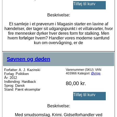
Tilføj til kurv
Beskrivelse:
Et samleje i et prøverum i Magasin starter en lavine af
hændelser, der tager sit udgangspunkt i et villakvarter, hvor
fire mennesker dyrker hver deres form for stalking. Men
hvem forfølger hvem? Handler vores moderne samfund
kun om overvågning, er de
Søvnen og døden
Forfatter: A. J. Kazinski
Varenummer (SKU):
VAN
403966
Kategori:
Øvrige
Forlag: Politiken
År: 2012
Indbinding: Hardback
80,00
kr.
Sprog: Dansk
Stand: Pænt eksemplar
Tilføj til kurv
Beskrivelse:
Med smudsomslag. Krimi. Gidselforhandler ved