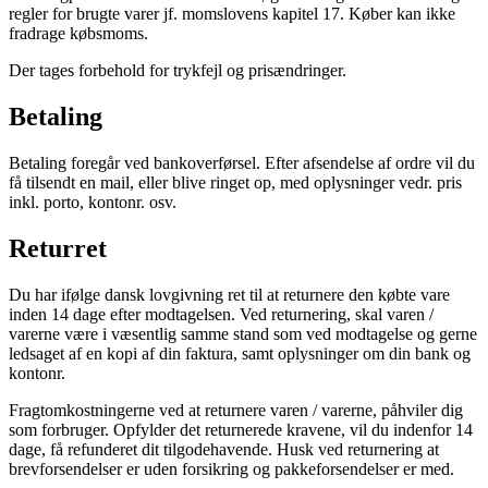
regler for brugte varer jf. momslovens kapitel 17. Køber kan ikke
fradrage købsmoms.
Der tages forbehold for trykfejl og prisændringer.
Betaling
Betaling foregår ved bankoverførsel. Efter afsendelse af ordre vil du
få tilsendt en mail, eller blive ringet op, med oplysninger vedr. pris
inkl. porto, kontonr. osv.
Returret
Du har ifølge dansk lovgivning ret til at returnere den købte vare
inden 14 dage efter modtagelsen. Ved returnering, skal varen /
varerne være i væsentlig samme stand som ved modtagelse og gerne
ledsaget af en kopi af din faktura, samt oplysninger om din bank og
kontonr.
Fragtomkostningerne ved at returnere varen / varerne, påhviler dig
som forbruger. Opfylder det returnerede kravene, vil du indenfor 14
dage, få refunderet dit tilgodehavende. Husk ved returnering at
brevforsendelser er uden forsikring og pakkeforsendelser er med.