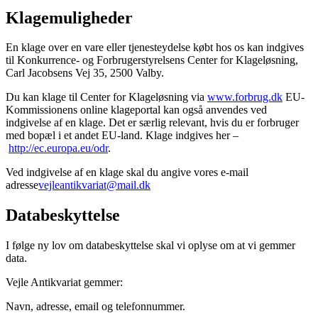
Klagemuligheder
En klage over en vare eller tjenesteydelse købt hos os kan indgives
til Konkurrence- og Forbrugerstyrelsens Center for Klageløsning,
Carl Jacobsens Vej 35, 2500 Valby.
Du kan klage til Center for Klageløsning via
www.forbrug.dk
EU-
Kommissionens online klageportal kan også anvendes ved
indgivelse af en klage. Det er særlig relevant, hvis du er forbruger
med bopæl i et andet EU-land. Klage indgives her –
http://ec.europa.eu/odr
.
Ved indgivelse af en klage skal du angive vores e-mail
adresse
vejleantikvariat@mail.dk
Databeskyttelse
I følge ny lov om databeskyttelse skal vi oplyse om at vi gemmer
data.
Vejle Antikvariat gemmer:
Navn, adresse, email og telefonnummer.