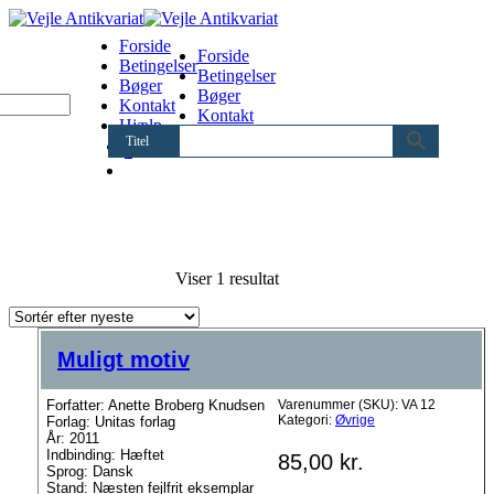
Forside
Forside
Betingelser
Betingelser
Bøger
Bøger
Kontakt
Kontakt
Hjælp
Hjælp
Titel
0
Viser 1 resultat
Muligt motiv
Forfatter: Anette Broberg Knudsen
Varenummer (SKU):
VA 12
Kategori:
Øvrige
Forlag: Unitas forlag
År: 2011
Indbinding: Hæftet
85,00
kr.
Sprog: Dansk
Stand: Næsten fejlfrit eksemplar