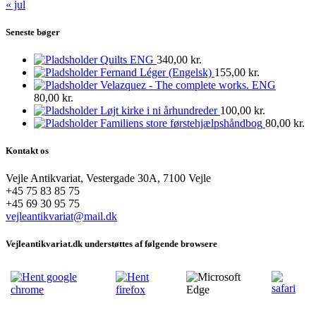
« jul
Seneste bøger
Quilts ENG
340,00
kr.
Fernand Léger (Engelsk)
155,00
kr.
Velazquez - The complete works. ENG
80,00
kr.
Løjt kirke i ni århundreder
100,00
kr.
Familiens store førstehjælpshåndbog
80,00
kr.
Kontakt os
Vejle Antikvariat, Vestergade 30A, 7100 Vejle
+45 75 83 85 75
+45 69 30 95 75
vejleantikvariat@mail.dk
Vejleantikvariat.dk understøttes af følgende browsere