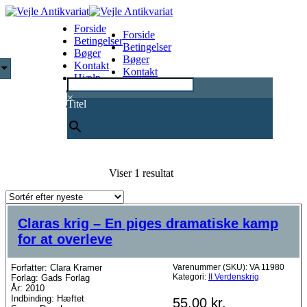
Forside
Forside
Betingelser
Betingelser
Bøger
Bøger
Kontakt
Kontakt
Hjælp
Hjælp
0
×
Titel
Viser 1 resultat
Claras krig – En piges dramatiske kamp
for at overleve
Forfatter: Clara Kramer
Varenummer (SKU):
VA 11980
Kategori:
II Verdenskrig
Forlag: Gads Forlag
År: 2010
Indbinding: Hæftet
55,00
kr.