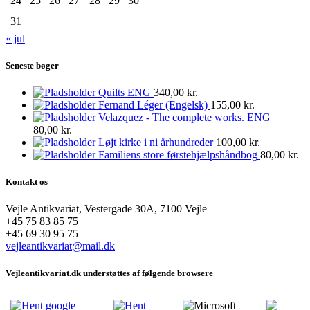
24
25
26
27
28
29
30
31
« jul
Seneste bøger
Quilts ENG
340,00
kr.
Fernand Léger (Engelsk)
155,00
kr.
Velazquez - The complete works. ENG
80,00
kr.
Løjt kirke i ni århundreder
100,00
kr.
Familiens store førstehjælpshåndbog
80,00
kr.
Kontakt os
Vejle Antikvariat, Vestergade 30A, 7100 Vejle
+45 75 83 85 75
+45 69 30 95 75
vejleantikvariat@mail.dk
Vejleantikvariat.dk understøttes af følgende browsere