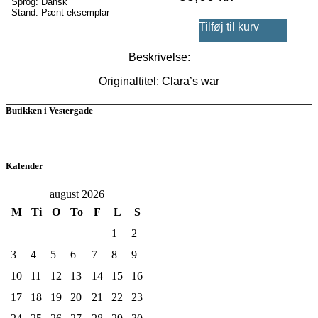
Sprog: Dansk
Stand: Pænt eksemplar
Tilføj til kurv
Beskrivelse:
Originaltitel: Clara’s war
Butikken i Vestergade
Kalender
august 2026
M
Ti
O
To
F
L
S
1
2
3
4
5
6
7
8
9
10
11
12
13
14
15
16
17
18
19
20
21
22
23