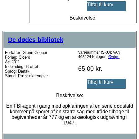
Tilføj til kurv
Beskrivelse:
De dødes bibliotek
Forfatter: Glenn Cooper
Varenummer (SKU):
VAN
403124
Kategori:
Øvrige
Forlag: Cicero
År: 2011
Indbinding: Hæftet
65,00
kr.
Sprog: Dansk
Stand: Pænt eksemplar
Tilføj til kurv
Beskrivelse:
En FBI-agent i gang med opklaringen af en serie dødsfald
kommer på sporet af en større sag med tråde tilbage til
begivenheder år 777 og en arkæologisk udgravning i
1947.