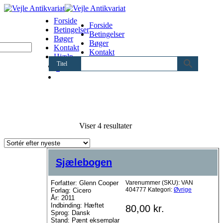
Forside
Forside
Betingelser
Betingelser
Bøger
Bøger
Kontakt
Kontakt
Hjælp
Hjælp
Titel
0
Sorteret
Viser 4 resultater
efter
seneste
Sjælebogen
Forfatter: Glenn Cooper
Varenummer (SKU):
VAN
404777
Kategori:
Øvrige
Forlag: Cicero
År: 2011
Indbinding: Hæftet
80,00
kr.
Sprog: Dansk
Stand: Pænt eksemplar