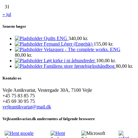
31
« jul
Seneste bøger
Quilts ENG
340,00
kr.
Fernand Léger (Engelsk)
155,00
kr.
Velazquez - The complete works. ENG
80,00
kr.
Løjt kirke i ni århundreder
100,00
kr.
Familiens store førstehjælpshåndbog
80,00
kr.
Kontakt os
Vejle Antikvariat, Vestergade 30A, 7100 Vejle
+45 75 83 85 75
+45 69 30 95 75
vejleantikvariat@mail.dk
Vejleantikvariat.dk understøttes af følgende browsere