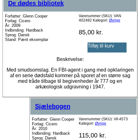
De dødes bibliotek
Forfatter: Glenn Cooper
Varenummer (SKU):
VAN
402482
Kategori:
Øvrige
Forlag: Cicero
År: 2009
Indbinding: Hardback
85,00
kr.
Sprog: Dansk
Stand: Pænt eksemplar
Tilføj til kurv
Beskrivelse:
Med smudsomslag. En FBI-agent i gang med opklaringen
af en serie dødsfald kommer på sporet af en større sag
med tråde tilbage til begivenheder år 777 og en
arkæologisk udgravning i 1947.
Sjælebogen
Forfatter: Glenn Cooper
Varenummer (SKU):
VA 4573
Kategori:
Øvrige
Forlag: Cicero
År: 2010
Indbinding: Hardback
115,00
kr.
Sprog: Dansk