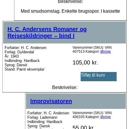
Beskrivelse:
Med smudsomslag. Enkelte brugsspor. I kassette
H. C. Andersens Romaner og
Rejseskildringer – bind I
Forfatter: H. C. Andersen
Varenummer (SKU):
VAN
407513
Kategori:
Øvrige
Forlag: Gyldendal
År: 1943
Indbinding: Hardback
105,00
kr.
Sprog: Dansk
Stand: Pænt eksemplar
Tilføj til kurv
Beskrivelse:
Improvisatoren
Forfatter: H. C. Andersen
Varenummer (SKU):
VAN
406335
Kategori:
Øvrige
Forlag: Lademann
Indbinding: Hardback
Sprog: Dansk
55,00
kr.