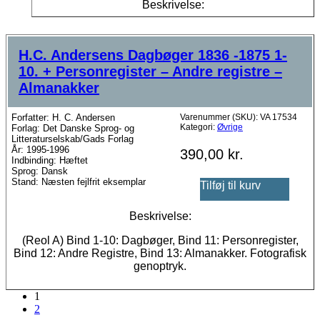
Beskrivelse:
H.C. Andersens Dagbøger 1836 -1875 1-
10. + Personregister – Andre registre –
Almanakker
Forfatter: H. C. Andersen
Varenummer (SKU):
VA 17534
Kategori:
Øvrige
Forlag: Det Danske Sprog- og
Litteraturselskab/Gads Forlag
År: 1995-1996
390,00
kr.
Indbinding: Hæftet
Sprog: Dansk
Stand: Næsten fejlfrit eksemplar
Tilføj til kurv
Beskrivelse:
(Reol A) Bind 1-10: Dagbøger, Bind 11: Personregister,
Bind 12: Andre Registre, Bind 13: Almanakker. Fotografisk
genoptryk.
1
2