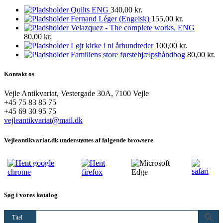
Quilts ENG
340,00
kr.
Fernand Léger (Engelsk)
155,00
kr.
Velazquez - The complete works. ENG
80,00
kr.
Løjt kirke i ni århundreder
100,00
kr.
Familiens store førstehjælpshåndbog
80,00
kr.
Kontakt os
Vejle Antikvariat, Vestergade 30A, 7100 Vejle
+45 75 83 85 75
+45 69 30 95 75
vejleantikvariat@mail.dk
Vejleantikvariat.dk understøttes af følgende browsere
Søg i vores katalog
Titel