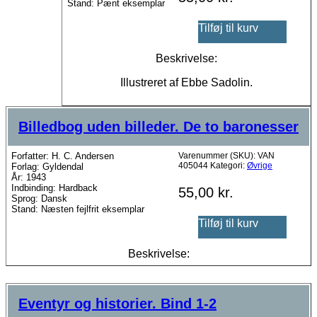
Stand: Pænt eksemplar
Tilføj til kurv
Beskrivelse:
Illustreret af Ebbe Sadolin.
Billedbog uden billeder. De to baronesser
Forfatter: H. C. Andersen
Varenummer (SKU):
VAN
405044
Kategori:
Øvrige
Forlag: Gyldendal
År: 1943
Indbinding: Hardback
55,00
kr.
Sprog: Dansk
Stand: Næsten fejlfrit eksemplar
Tilføj til kurv
Beskrivelse:
Eventyr og historier. Bind 1-2