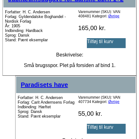
Forfatter: H. C. Andersen
Varenummer (SKU):
VAN
408481
Kategori:
Øvrige
Forlag: Gyldendalske Boghandel -
Nordisk Forlag
År: 1905
165,00
kr.
Indbinding: Hardback
Sprog: Dansk
Stand: Pænt eksemplar
Tilføj til kurv
Beskrivelse:
Små brugsspor. Plet på forsiden af bind 1.
Paradisets have
Forfatter: H. C. Andersen
Varenummer (SKU):
VAN
407734
Kategori:
Øvrige
Forlag: Carit Andernsens Forlag
Indbinding: Hæftet
Sprog: Dansk
55,00
kr.
Stand: Pænt eksemplar
Tilføj til kurv