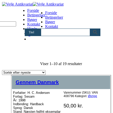
Forside
Forside
Betingelser
Betingelser
Bøger
Bøger
Kontakt
Kontakt
Hjælp
Hjælp
Titel
0
Sorteret
Viser 1–10 af 19 resultater
efter
seneste
Gennem Danmark
Forfatter: H. C. Andersen
Varenummer (SKU):
VAN
408796
Kategori:
Øvrige
Forlag: Sesam
År: 1998
Indbinding: Hardback
50,00
kr.
Sprog: Dansk
Stand: Næsten fejlfrit eksemplar