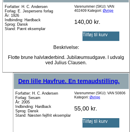
Forfatter: H. C. Andersen
Varenummer (SKU):
VAN
402409
Kategori:
Øvrige
Forlag: E. Jespersens forlag
År: 1926
Indbinding: Hardback
140,00
kr.
Sprog: Dansk
Stand: Pænt eksemplar
Tilføj til kurv
Beskrivelse:
Flotte brune halvlæderbind. Jubilæumsudgave. I udvalg
ved Julius Clausen.
Den lille Havfrue. En temaudstilling.
Forfatter: H. C. Andersen
Varenummer (SKU):
VAN 50806
Kategori:
Øvrige
Forlag: Sesam
År: 2005
Indbinding: Hardback
55,00
kr.
Sprog: Dansk
Stand: Næsten fejlfrit eksemplar
Tilføj til kurv