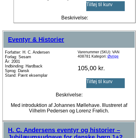
Tilføj til kurv
Beskrivelse:
Eventyr & Historier
Forfatter: H. C. Andersen
Varenummer (SKU):
VAN
408781
Kategori:
Øvrige
Forlag: Sesam
År: 2001
Indbinding: Hardback
105,00
kr.
Sprog: Dansk
Stand: Pænt eksemplar
Tilføj til kurv
Beskrivelse:
Med introduktion af Johannes Møllehave. Illustreret af
Vilhelm Pedersen og Lorenz Frølich.
H. C. Andersens eventyr og historier –
Jubilæumsudgave for danske børn 1+2