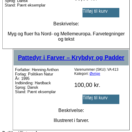
Sprog: Dansk
Stand: Pænt eksemplar
Tilføj til kurv
Beskrivelse:
Myg og fluer fra Nord- og Mellemeuropa. Farvetegninger
og tekst
Pattedyr i Farver – Krybdyr og Padder
Forfatter: Henning Anthon
Varenummer (SKU):
VA 413
Kategori:
Øvrige
Forlag: Politiken Natur
År: 1995
Indbinding: Hardback
100,00
kr.
Sprog: Dansk
Stand: Pænt eksemplar
Tilføj til kurv
Beskrivelse:
Illustreret i farver.