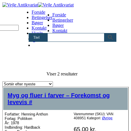
Forside
Forside
Betingelser
Betingelser
Bøger
Bøger
Kontakt
Kontakt
Hjælp
Hjælp
Titel
0
Sorteret
Viser 2 resultater
efter
seneste
Myg og fluer i farver – Forekomst og
levevis #
Forfatter: Henning Anthon
Varenummer (SKU):
VAN
408951
Kategori:
Øvrige
Forlag: Politiken
År: 1978
Indbinding: Hardback
65,00
kr.