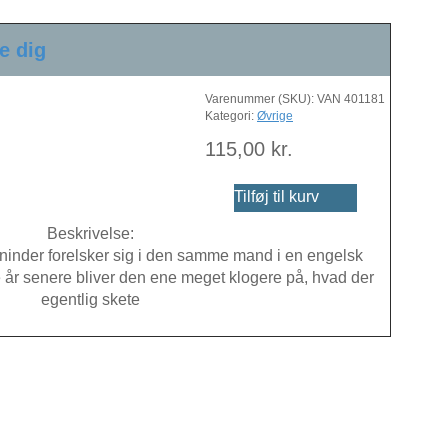
e dig
Varenummer (SKU):
VAN 401181
Kategori:
Øvrige
115,00
kr.
Tilføj til kurv
Beskrivelse:
nder forelsker sig i den samme mand i en engelsk
år senere bliver den ene meget klogere på, hvad der
egentlig skete