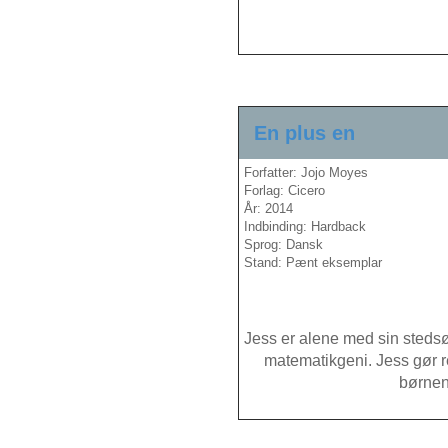
En plus en
Forfatter: Jojo Moyes
Forlag: Cicero
År: 2014
Indbinding: Hardback
Sprog: Dansk
Stand: Pænt eksemplar
Jess er alene med sin stedsøn
matematikgeni. Jess gør r
børnen