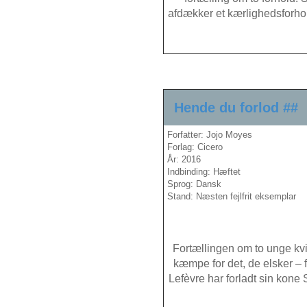
afdækker et kærlighedsforhol
Hende du forlod ##
Forfatter: Jojo Moyes
Forlag: Cicero
År: 2016
Indbinding: Hæftet
Sprog: Dansk
Stand: Næsten fejlfrit eksemplar
Fortællingen om to unge kvin
kæmpe for det, de elsker –
Lefèvre har forladt sin kon