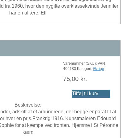
d fra 1960, hvor den nygifte overklassekvinde Jennifer
har en affære. Ell
Varenummer (SKU):
VAN
409183
Kategori:
Øvrige
75,00
kr.
Tilføj til kurv
Beskrivelse:
der, adskilt af et århundrede, der begge er parat til at
 for hver en pris.Frankrig 1916. Kunstmaleren Édouard
e Sophie for at kæmpe ved fronten. Hjemme i St Péronne
kæm