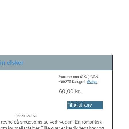
in elsker
Varenummer (SKU):
VAN
409275
Kategori:
Øvrige
60,00
kr.
Tilføj til kurv
Beskrivelse:
 revne på smudsomslag ved ryggen. En romantisk
Som journalist falder Ellie over et kærlighedsbrev og