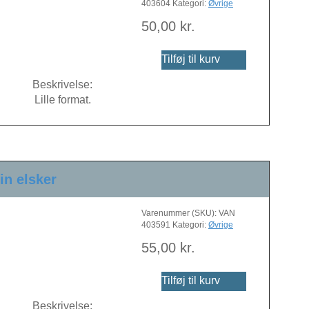
403604
Kategori:
Øvrige
50,00
kr.
Tilføj til kurv
Beskrivelse:
Lille format.
in elsker
Varenummer (SKU):
VAN
403591
Kategori:
Øvrige
55,00
kr.
Tilføj til kurv
Beskrivelse: