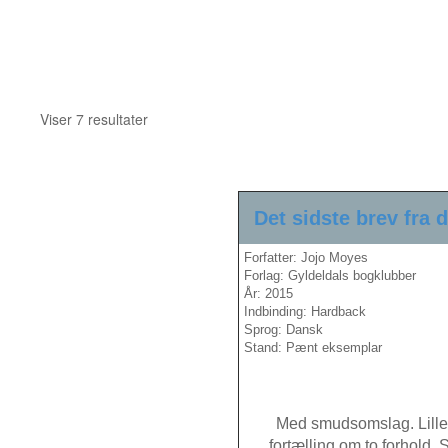
Sorteret
Viser 7 resultater
efter
seneste
Det sidste brev fra d
Forfatter: Jojo Moyes
Forlag: Gyldeldals bogklubber
År: 2015
Indbinding: Hardback
Sprog: Dansk
Stand: Pænt eksemplar
Med smudsomslag. Lille
fortælling om to forhold. 