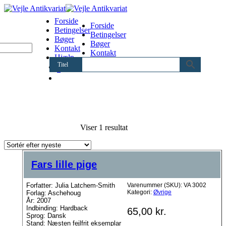
Forside
Forside
Betingelser
Betingelser
Bøger
Bøger
Kontakt
Kontakt
Hjælp
Hjælp
Titel
0
Viser 1 resultat
Fars lille pige
Forfatter: Julia Latchem-Smith
Varenummer (SKU):
VA 3002
Kategori:
Øvrige
Forlag: Aschehoug
År: 2007
Indbinding: Hardback
65,00
kr.
Sprog: Dansk
Stand: Næsten fejlfrit eksemplar