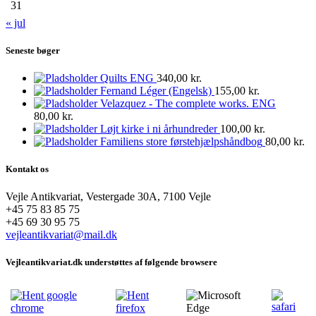
31
« jul
Seneste bøger
Quilts ENG
340,00
kr.
Fernand Léger (Engelsk)
155,00
kr.
Velazquez - The complete works. ENG
80,00
kr.
Løjt kirke i ni århundreder
100,00
kr.
Familiens store førstehjælpshåndbog
80,00
kr.
Kontakt os
Vejle Antikvariat, Vestergade 30A, 7100 Vejle
+45 75 83 85 75
+45 69 30 95 75
vejleantikvariat@mail.dk
Vejleantikvariat.dk understøttes af følgende browsere