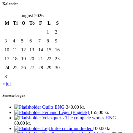
Kalender
august 2026
M
Ti
O
To
F
L
S
1
2
3
4
5
6
7
8
9
10
11
12
13
14
15
16
17
18
19
20
21
22
23
24
25
26
27
28
29
30
31
« jul
Seneste bøger
Quilts ENG
340,00
kr.
Fernand Léger (Engelsk)
155,00
kr.
Velazquez - The complete works. ENG
80,00
kr.
Løjt kirke i ni århundreder
100,00
kr.