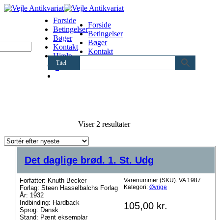
Forside
Forside
Betingelser
Betingelser
Bøger
Bøger
Kontakt
Kontakt
Hjælp
Hjælp
Titel
0
Sorteret
Viser 2 resultater
efter
seneste
Det daglige brød. 1. St. Udg
Forfatter: Knuth Becker
Varenummer (SKU):
VA 1987
Kategori:
Øvrige
Forlag: Steen Hasselbalchs Forlag
År: 1932
Indbinding: Hardback
105,00
kr.
Sprog: Dansk
Stand: Pænt eksemplar