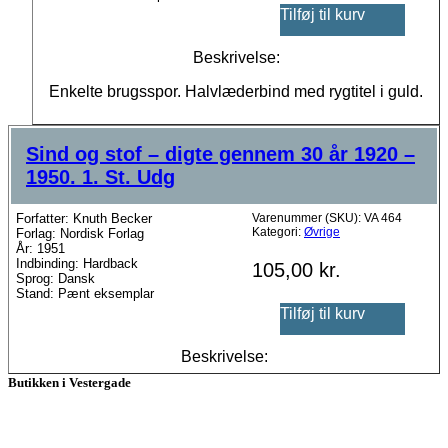
Tilføj til kurv
Beskrivelse:
Enkelte brugsspor. Halvlæderbind med rygtitel i guld.
Sind og stof – digte gennem 30 år 1920 –
1950. 1. St. Udg
Forfatter: Knuth Becker
Varenummer (SKU):
VA 464
Kategori:
Øvrige
Forlag: Nordisk Forlag
År: 1951
Indbinding: Hardback
105,00
kr.
Sprog: Dansk
Stand: Pænt eksemplar
Tilføj til kurv
Beskrivelse:
Butikken i Vestergade