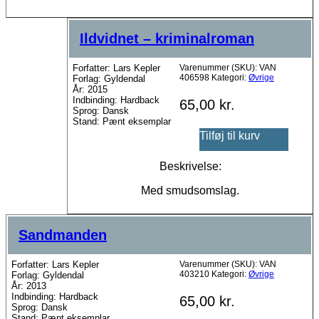
Ildvidnet – kriminalroman
Forfatter: Lars Kepler
Varenummer (SKU):
VAN
406598
Kategori:
Øvrige
Forlag: Gyldendal
År: 2015
Indbinding: Hardback
65,00
kr.
Sprog: Dansk
Stand: Pænt eksemplar
Tilføj til kurv
Beskrivelse:
Med smudsomslag.
Sandmanden
Forfatter: Lars Kepler
Varenummer (SKU):
VAN
403210
Kategori:
Øvrige
Forlag: Gyldendal
År: 2013
Indbinding: Hardback
65,00
kr.
Sprog: Dansk
Stand: Pænt eksemplar