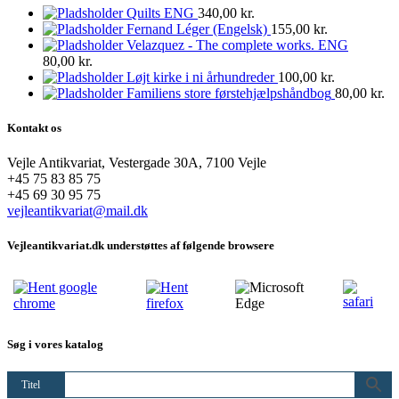
Quilts ENG
340,00
kr.
Fernand Léger (Engelsk)
155,00
kr.
Velazquez - The complete works. ENG
80,00
kr.
Løjt kirke i ni århundreder
100,00
kr.
Familiens store førstehjælpshåndbog
80,00
kr.
Kontakt os
Vejle Antikvariat, Vestergade 30A, 7100 Vejle
+45 75 83 85 75
+45 69 30 95 75
vejleantikvariat@mail.dk
Vejleantikvariat.dk understøttes af følgende browsere
Søg i vores katalog
Titel