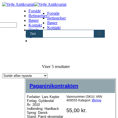
Forside
Forside
Betingelser
Betingelser
Bøger
Bøger
Kontakt
Kontakt
Hjælp
Hjælp
Titel
0
Sorteret
Viser 5 resultater
efter
seneste
Paganinikontrakten
Forfatter: Lars Kepler
Varenummer (SKU):
VAN
409555
Kategori:
Øvrige
Forlag: Gyldendal
År: 2010
Indbinding: Hardback
55,00
kr.
Sprog: Dansk
Stand: Pænt eksemplar