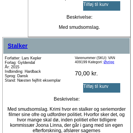
Tilføj til kurv
Beskrivelse:
Med smudsomslag.
Stalker
Forfatter: Lars Kepler
Varenummer (SKU):
VAN
409199
Kategori:
Øvrige
Forlag: Gyldendal
År: 2015
Indbinding: Hardback
70,00
kr.
Sprog: Dansk
Stand: Næsten fejlfrit eksemplar
Tilføj til kurv
Beskrivelse:
Med smudsomslag. Krimi hvor en stalker og seriemorder
filmer sine ofre og udfordrer politiet. Hvorfor sker det, og
hvor mange skal dø, inden politiet eller tidligere
kommissær Joona Linna, der går i gang med sin egen
efterforskning, afslører sagernes