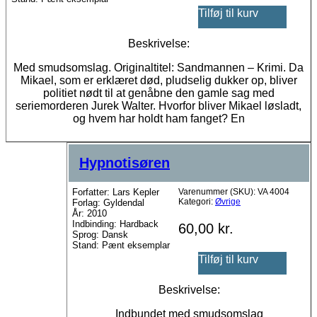
Tilføj til kurv
Beskrivelse:
Med smudsomslag. Originaltitel: Sandmannen – Krimi. Da
Mikael, som er erklæret død, pludselig dukker op, bliver
politiet nødt til at genåbne den gamle sag med
seriemorderen Jurek Walter. Hvorfor bliver Mikael løsladt,
og hvem har holdt ham fanget? En
Hypnotisøren
Forfatter: Lars Kepler
Varenummer (SKU):
VA 4004
Kategori:
Øvrige
Forlag: Gyldendal
År: 2010
Indbinding: Hardback
60,00
kr.
Sprog: Dansk
Stand: Pænt eksemplar
Tilføj til kurv
Beskrivelse:
Indbundet med smudsomslag