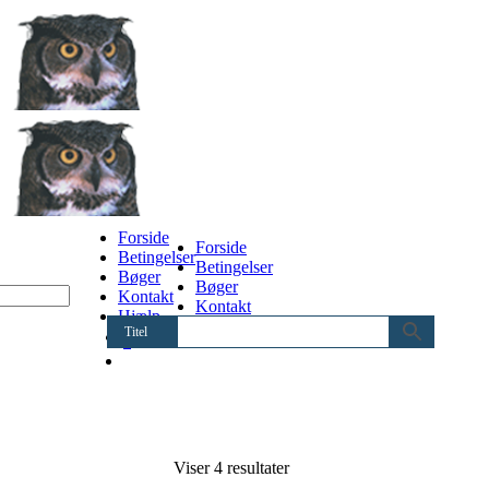
Forside
Forside
Betingelser
Betingelser
Bøger
Bøger
Kontakt
Kontakt
Hjælp
Hjælp
Titel
0
Sorteret
Viser 4 resultater
efter