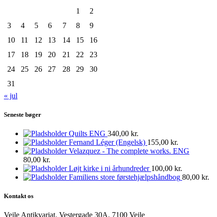
1
2
3
4
5
6
7
8
9
10
11
12
13
14
15
16
17
18
19
20
21
22
23
24
25
26
27
28
29
30
31
« jul
Seneste bøger
Quilts ENG
340,00
kr.
Fernand Léger (Engelsk)
155,00
kr.
Velazquez - The complete works. ENG
80,00
kr.
Løjt kirke i ni århundreder
100,00
kr.
Familiens store førstehjælpshåndbog
80,00
kr.
Kontakt os
Vejle Antikvariat, Vestergade 30A, 7100 Vejle