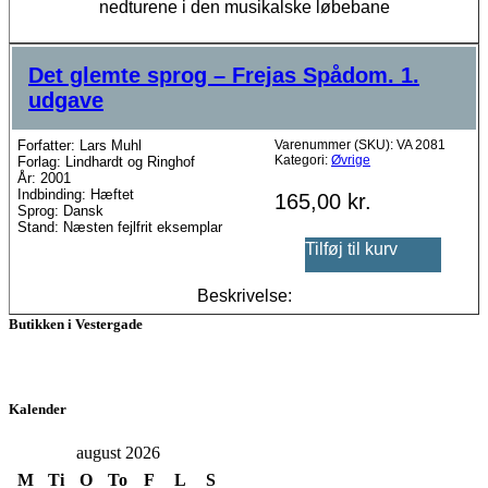
nedturene i den musikalske løbebane
Det glemte sprog – Frejas Spådom. 1.
udgave
Forfatter: Lars Muhl
Varenummer (SKU):
VA 2081
Kategori:
Øvrige
Forlag: Lindhardt og Ringhof
År: 2001
Indbinding: Hæftet
165,00
kr.
Sprog: Dansk
Stand: Næsten fejlfrit eksemplar
Tilføj til kurv
Beskrivelse:
Butikken i Vestergade
Kalender
august 2026
M
Ti
O
To
F
L
S