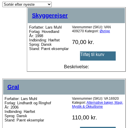
seneste
Skyggerejser
Forfatter: Lars Muhl
Varenummer (SKU):
VAN
409270
Kategori:
Øvrige
Forlag: Hovedland
År: 1998
Indbinding: Hæftet
70,00
kr.
Sprog: Dansk
Stand: Pænt eksemplar
Tilføj til kurv
Beskrivelse:
Gral
Forfatter: Lars Muhl
Varenummer (SKU):
VA 16920
Kategori:
Alternative bøger, Magi,
Forlag: Lindhardt og Ringhof
Mystik & Okkultisme
År: 2006
Indbinding: Hæftet
Sprog: Dansk
110,00
kr.
Stand: Pænt eksemplar