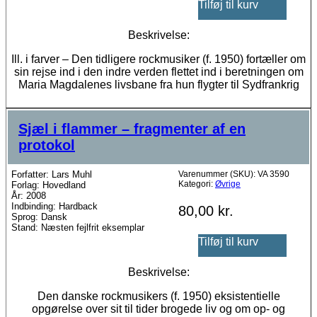
Tilføj til kurv
Beskrivelse:
Ill. i farver – Den tidligere rockmusiker (f. 1950) fortæller om
sin rejse ind i den indre verden flettet ind i beretningen om
Maria Magdalenes livsbane fra hun flygter til Sydfrankrig
Sjæl i flammer – fragmenter af en
protokol
Forfatter: Lars Muhl
Varenummer (SKU):
VA 3590
Kategori:
Øvrige
Forlag: Hovedland
År: 2008
Indbinding: Hardback
80,00
kr.
Sprog: Dansk
Stand: Næsten fejlfrit eksemplar
Tilføj til kurv
Beskrivelse:
Den danske rockmusikers (f. 1950) eksistentielle
opgørelse over sit til tider brogede liv og om op- og