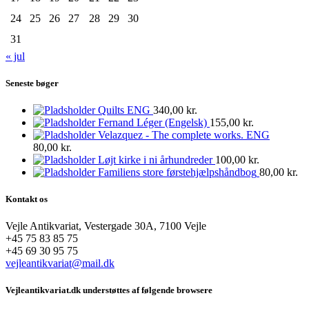
24
25
26
27
28
29
30
31
« jul
Seneste bøger
Quilts ENG
340,00
kr.
Fernand Léger (Engelsk)
155,00
kr.
Velazquez - The complete works. ENG
80,00
kr.
Løjt kirke i ni århundreder
100,00
kr.
Familiens store førstehjælpshåndbog
80,00
kr.
Kontakt os
Vejle Antikvariat, Vestergade 30A, 7100 Vejle
+45 75 83 85 75
+45 69 30 95 75
vejleantikvariat@mail.dk
Vejleantikvariat.dk understøttes af følgende browsere