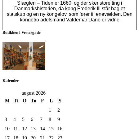
Slægten – Tiden er 1660, og der sker store ting i
Danmarkshistorien, da kong Frederik III står bag et
statskup og en ny kongelov, som fører til enevælden. Den
kongetro adelsmand Valdemar Dane er vidne
Butikken i Vestergade
Kalender
august 2026
M
Ti
O
To
F
L
S
1
2
3
4
5
6
7
8
9
10
11
12
13
14
15
16
17
18
19
20
21
22
23