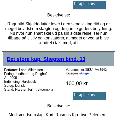
Tilføj til kurv
Beskrivelse:
Ragnhild Skjaldedatter lever i den sene vikingetid og er
meget bevidst om slægten og de gamle guders betydning.
Nu hvor hun snart skal ud på sin sidste rejse, ser hun
tilbage på sit liv og konstaterer, at meget er ved at blive
ændret i takt med, at f
Det store kup. Slægten bind. 13
Forfatter: Lone Mikkelsen
Varenummer (SKU):
VA 3942
Kategori:
Øvrige
Forlag: Lindhardt og Ringhof
År: 2009
Indbinding: Hardback
100,00
kr.
Sprog: Dansk
Stand: Næsten fejlfrit eksemplar
Tilføj til kurv
Beskrivelse:
Med smudsomslag. Kort: Rasmus Kjærbye Petersen –