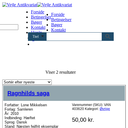
Forside
Forside
Betingelser
Betingelser
Bøger
Bøger
Kontakt
Kontakt
Hjælp
Hjælp
Titel
0
Sorteret
Viser 2 resultater
efter
seneste
Ragnhilds saga
Forfatter: Lone Mikkelsen
Varenummer (SKU):
VAN
403620
Kategori:
Øvrige
Forlag: Samleren
År: 2010
Indbinding: Hæftet
50,00
kr.
Sprog: Dansk
Stand: Næsten fejlfrit eksemplar