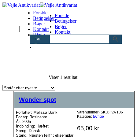
Forside
Forside
Betingelser
Betingelser
Bøger
Bøger
Kontakt
Kontakt
Hjælp
Hjælp
Titel
0
Viser 1 resultat
Wonder spot
Forfatter: Melissa Bank
Varenummer (SKU):
VA 186
Kategori:
Øvrige
Forlag: Rosinante
År: 2005
Indbinding: Hæftet
65,00
kr.
Sprog: Dansk
Stand: Næsten fejlfrit eksemplar