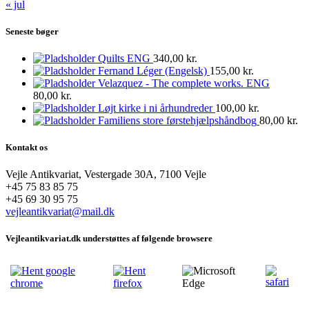
« jul
Seneste bøger
Quilts ENG
340,00
kr.
Fernand Léger (Engelsk)
155,00
kr.
Velazquez - The complete works. ENG
80,00
kr.
Løjt kirke i ni århundreder
100,00
kr.
Familiens store førstehjælpshåndbog
80,00
kr.
Kontakt os
Vejle Antikvariat, Vestergade 30A, 7100 Vejle
+45 75 83 85 75
+45 69 30 95 75
vejleantikvariat@mail.dk
Vejleantikvariat.dk understøttes af følgende browsere