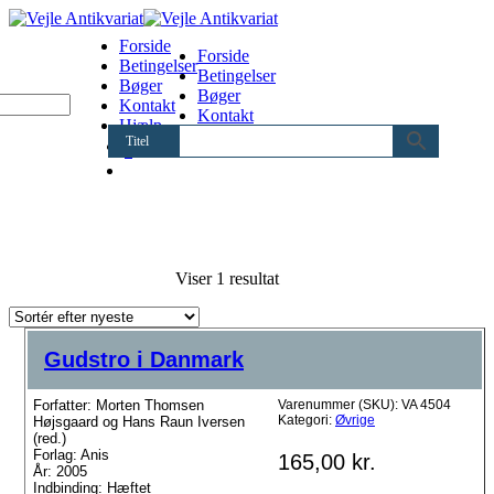
Forside
Forside
Betingelser
Betingelser
Bøger
Bøger
Kontakt
Kontakt
Hjælp
Hjælp
Titel
0
Viser 1 resultat
Gudstro i Danmark
Forfatter: Morten Thomsen
Varenummer (SKU):
VA 4504
Kategori:
Øvrige
Højsgaard og Hans Raun Iversen
(red.)
Forlag: Anis
165,00
kr.
År: 2005
Indbinding: Hæftet