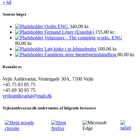
« jul
Seneste bøger
Quilts ENG
340,00
kr.
Fernand Léger (Engelsk)
155,00
kr.
Velazquez - The complete works. ENG
80,00
kr.
Løjt kirke i ni århundreder
100,00
kr.
Familiens store førstehjælpshåndbog
80,00
kr.
Kontakt os
Vejle Antikvariat, Vestergade 30A, 7100 Vejle
+45 75 83 85 75
+45 69 30 95 75
vejleantikvariat@mail.dk
Vejleantikvariat.dk understøttes af følgende browsere