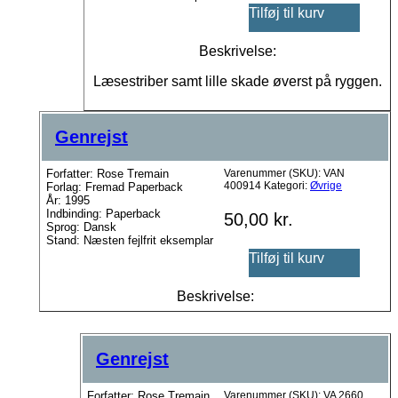
Tilføj til kurv
Beskrivelse:
Læsestriber samt lille skade øverst på ryggen.
Genrejst
Forfatter: Rose Tremain
Varenummer (SKU):
VAN
400914
Kategori:
Øvrige
Forlag: Fremad Paperback
År: 1995
Indbinding: Paperback
50,00
kr.
Sprog: Dansk
Stand: Næsten fejlfrit eksemplar
Tilføj til kurv
Beskrivelse:
Genrejst
Forfatter: Rose Tremain
Varenummer (SKU):
VA 2660