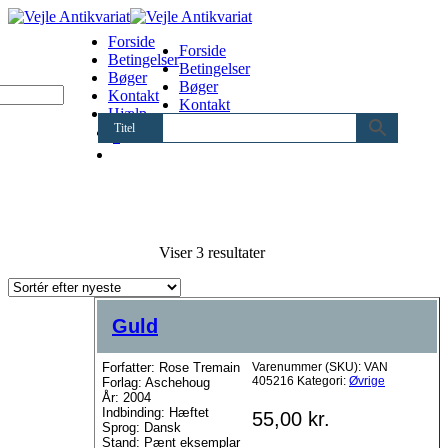
Forside
Forside
Betingelser
Betingelser
Bøger
Bøger
Kontakt
Kontakt
Hjælp
Hjælp
Titel
0
Sorteret
Viser 3 resultater
efter
seneste
Guld
Forfatter: Rose Tremain
Varenummer (SKU):
VAN
405216
Kategori:
Øvrige
Forlag: Aschehoug
År: 2004
Indbinding: Hæftet
55,00
kr.
Sprog: Dansk
Stand: Pænt eksemplar