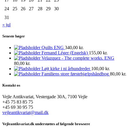
24
25
26
27
28
29
30
31
« jul
Seneste bøger
Quilts ENG
340,00
kr.
Fernand Léger (Engelsk)
155,00
kr.
Velazquez - The complete works. ENG
80,00
kr.
Løjt kirke i ni århundreder
100,00
kr.
Familiens store førstehjælpshåndbog
80,00
kr.
Kontakt os
Vejle Antikvariat, Vestergade 30A, 7100 Vejle
+45 75 83 85 75
+45 69 30 95 75
vejleantikvariat@mail.dk
Vejleantikvariat.dk understøttes af følgende browsere