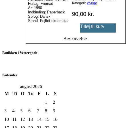
Kategori:
Øvrige
Forlag: Fremad
År: 1990
Indbinding: Paperback
90,00
kr.
Sprog: Dansk
Stand: Fejlfrit eksemplar
Tilføj til kurv
Beskrivelse:
Butikken i Vestergade
Kalender
august 2026
M
Ti
O
To
F
L
S
1
2
3
4
5
6
7
8
9
10
11
12
13
14
15
16
17
18
19
20
21
22
23