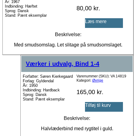
År: 1967
Indbinding: Hæftet
80,00
kr.
Sprog: Dansk
Stand: Pænt eksemplar
Læs mere
Beskrivelse:
Med smudsomslag. Let slitage på smudsomslaget.
Værker i udvalg, Bind 1-4
Forfatter: Søren Kierkegaard
Varenummer (SKU):
VA 14819
Kategori:
Øvrige
Forlag: Gyldendal
År: 1950
Indbinding: Hardback
165,00
kr.
Sprog: Dansk
Stand: Pænt eksemplar
Tilføj til kurv
Beskrivelse:
Halvlæderbind med rygtitel i guld.