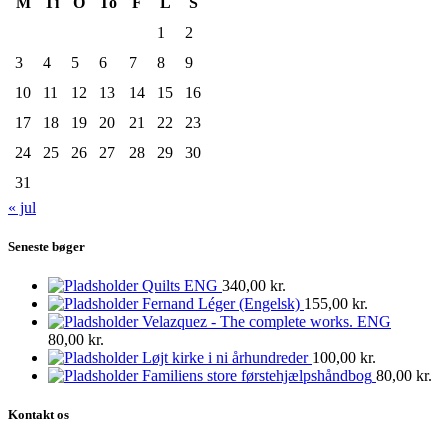
M
Ti
O
To
F
L
S
1
2
3
4
5
6
7
8
9
10
11
12
13
14
15
16
17
18
19
20
21
22
23
24
25
26
27
28
29
30
31
« jul
Seneste bøger
Quilts ENG
340,00
kr.
Fernand Léger (Engelsk)
155,00
kr.
Velazquez - The complete works. ENG
80,00
kr.
Løjt kirke i ni århundreder
100,00
kr.
Familiens store førstehjælpshåndbog
80,00
kr.
Kontakt os