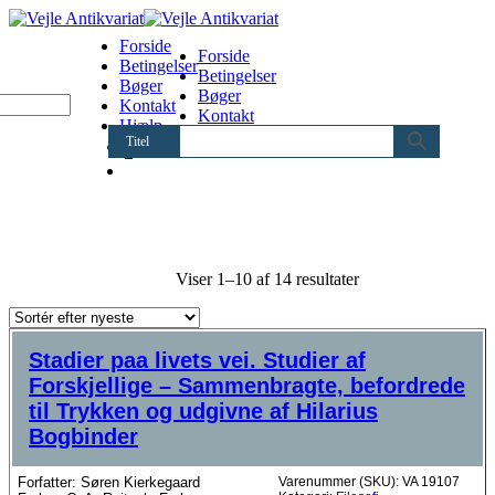
Forside
Forside
Betingelser
Betingelser
Bøger
Bøger
Kontakt
Kontakt
Hjælp
Hjælp
Titel
0
Sorteret
Viser 1–10 af 14 resultater
efter
seneste
Stadier paa livets vei. Studier af
Forskjellige – Sammenbragte, befordrede
til Trykken og udgivne af Hilarius
Bogbinder
Forfatter: Søren Kierkegaard
Varenummer (SKU):
VA 19107