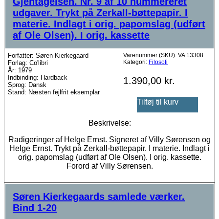
Gjentagelsen. Nr. 9 af 10 nummereret
udgaver. Trykt på Zerkall-bøttepapir. I
materie. Indlagt i orig. papomslag (udført
af Ole Olsen). I orig. kassette
Forfatter: Søren Kierkegaard
Varenummer (SKU):
VA 13308
Kategori:
Filosofi
Forlag: Co'libri
År: 1979
Indbinding: Hardback
1.390,00
kr.
Sprog: Dansk
Stand: Næsten fejlfrit eksemplar
Tilføj til kurv
Beskrivelse:
Radigeringer af Helge Ernst. Signeret af Villy Sørensen og
Helge Ernst. Trykt på Zerkall-bøttepapir. I materie. Indlagt i
orig. papomslag (udført af Ole Olsen). I orig. kassette.
Forord af Villy Sørensen.
Søren Kierkegaards samlede værker.
Bind 1-20