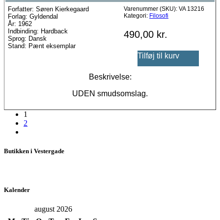
Forfatter: Søren Kierkegaard
Varenummer (SKU):
VA 13216
Kategori:
Filosofi
Forlag: Gyldendal
År: 1962
Indbinding: Hardback
490,00
kr.
Sprog: Dansk
Stand: Pænt eksemplar
Tilføj til kurv
Beskrivelse:
UDEN smudsomslag.
1
2
Butikken i Vestergade
Kalender
august 2026