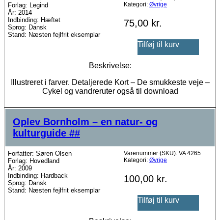
Kategori:
Øvrige
Forlag: Legind
År: 2014
Indbinding: Hæftet
75,00
kr.
Sprog: Dansk
Stand: Næsten fejlfrit eksemplar
Tilføj til kurv
Beskrivelse:
Illustreret i farver. Detaljerede Kort – De smukkeste veje –
Cykel og vandreruter også til download
Oplev Bornholm – en natur- og
kulturguide ##
Forfatter: Søren Olsen
Varenummer (SKU):
VA 4265
Kategori:
Øvrige
Forlag: Hovedland
År: 2009
Indbinding: Hardback
100,00
kr.
Sprog: Dansk
Stand: Næsten fejlfrit eksemplar
Tilføj til kurv