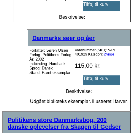
Tilføj til kurv
Beskrivelse:
Danmarks søer og åer
Forfatter: Søren Olsen
Varenummer (SKU):
VAN
401929
Kategori:
Øvrige
Forlag: Politikens Forlag
År: 2002
Indbinding: Hardback
115,00
kr.
Sprog: Dansk
Stand: Pænt eksemplar
Tilføj til kurv
Beskrivelse:
Udgået biblioteks eksemplar. Illustreret i farver.
Politikens store Danmarksbog. 200
danske oplevelser fra Skagen til Gedser