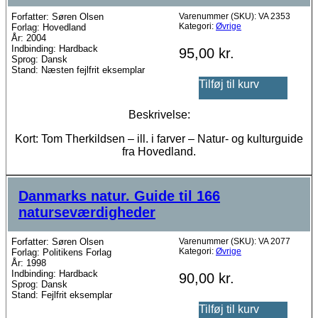
Forfatter: Søren Olsen
Varenummer (SKU):
VA 2353
Kategori:
Øvrige
Forlag: Hovedland
År: 2004
Indbinding: Hardback
95,00
kr.
Sprog: Dansk
Stand: Næsten fejlfrit eksemplar
Tilføj til kurv
Beskrivelse:
Kort: Tom Therkildsen – ill. i farver – Natur- og kulturguide
fra Hovedland.
Danmarks natur. Guide til 166
naturseværdigheder
Forfatter: Søren Olsen
Varenummer (SKU):
VA 2077
Kategori:
Øvrige
Forlag: Politikens Forlag
År: 1998
Indbinding: Hardback
90,00
kr.
Sprog: Dansk
Stand: Fejlfrit eksemplar
Tilføj til kurv