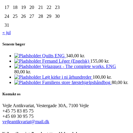
17
18
19
20
21
22
23
24
25
26
27
28
29
30
31
« jul
Seneste bøger
Quilts ENG
340,00
kr.
Fernand Léger (Engelsk)
155,00
kr.
Velazquez - The complete works. ENG
80,00
kr.
Løjt kirke i ni århundreder
100,00
kr.
Familiens store førstehjælpshåndbog
80,00
kr.
Kontakt os
Vejle Antikvariat, Vestergade 30A, 7100 Vejle
+45 75 83 85 75
+45 69 30 95 75
vejleantikvariat@mail.dk