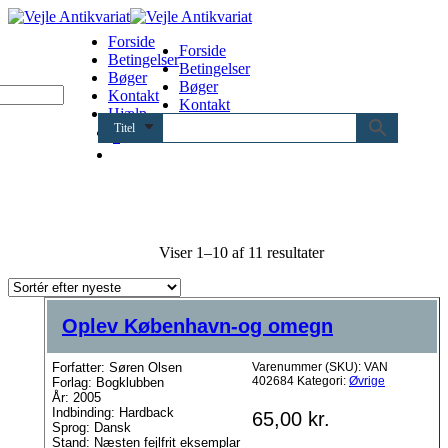
Forside
Forside
Betingelser
Betingelser
Bøger
Bøger
Kontakt
Kontakt
Hjælp
Hjælp
Titel
0
Sorteret
Viser 1–10 af 11 resultater
efter
seneste
Oplev København-og omegn
Forfatter: Søren Olsen
Varenummer (SKU):
VAN
402684
Kategori:
Øvrige
Forlag: Bogklubben
År: 2005
Indbinding: Hardback
65,00
kr.
Sprog: Dansk
Stand: Næsten fejlfrit eksemplar