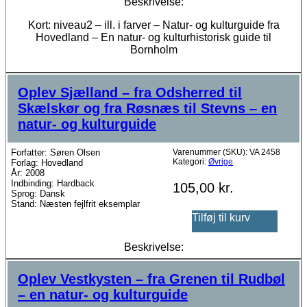
Beskrivelse:
Kort: niveau2 – ill. i farver – Natur- og kulturguide fra
Hovedland – En natur- og kulturhistorisk guide til
Bornholm
Oplev Sjælland – fra Odsherred til
Skælskør og fra Røsnæs til Stevns – en
natur- og kulturguide
Forfatter: Søren Olsen
Varenummer (SKU):
VA 2458
Kategori:
Øvrige
Forlag: Hovedland
År: 2008
Indbinding: Hardback
105,00
kr.
Sprog: Dansk
Stand: Næsten fejlfrit eksemplar
Tilføj til kurv
Beskrivelse:
Oplev Vestkysten – fra Grenen til Rudbøl
– en natur- og kulturguide