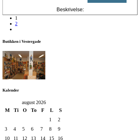
Beskrivelse:
1
2
Butikken i Vestergade
Kalender
august 2026
M
Ti
O
To
F
L
S
1
2
3
4
5
6
7
8
9
10
11
12
13
14
15
16