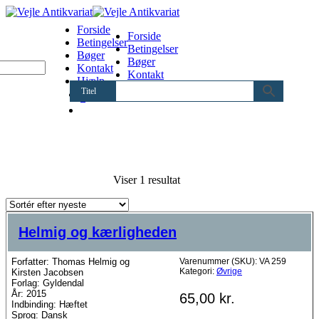
Forside
Forside
Betingelser
Betingelser
Bøger
Bøger
Kontakt
Kontakt
Hjælp
Hjælp
Titel
0
Viser 1 resultat
Helmig og kærligheden
Forfatter: Thomas Helmig og
Varenummer (SKU):
VA 259
Kategori:
Øvrige
Kirsten Jacobsen
Forlag: Gyldendal
År: 2015
65,00
kr.
Indbinding: Hæftet
Sprog: Dansk