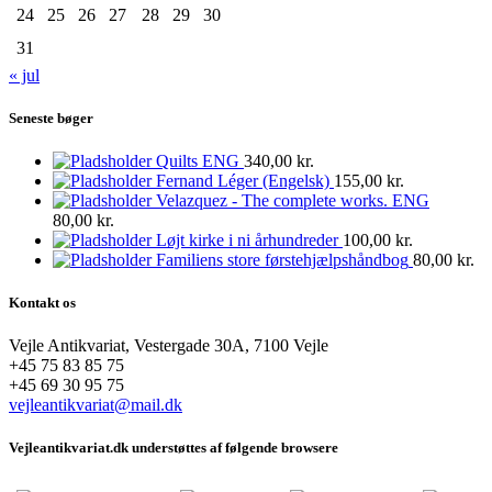
24
25
26
27
28
29
30
31
« jul
Seneste bøger
Quilts ENG
340,00
kr.
Fernand Léger (Engelsk)
155,00
kr.
Velazquez - The complete works. ENG
80,00
kr.
Løjt kirke i ni århundreder
100,00
kr.
Familiens store førstehjælpshåndbog
80,00
kr.
Kontakt os
Vejle Antikvariat, Vestergade 30A, 7100 Vejle
+45 75 83 85 75
+45 69 30 95 75
vejleantikvariat@mail.dk
Vejleantikvariat.dk understøttes af følgende browsere