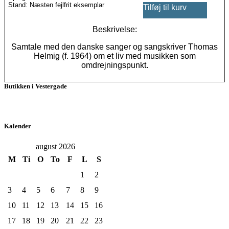
Stand: Næsten fejlfrit eksemplar
Tilføj til kurv
Beskrivelse:
Samtale med den danske sanger og sangskriver Thomas
Helmig (f. 1964) om et liv med musikken som
omdrejningspunkt.
Butikken i Vestergade
Kalender
august 2026
M
Ti
O
To
F
L
S
1
2
3
4
5
6
7
8
9
10
11
12
13
14
15
16
17
18
19
20
21
22
23