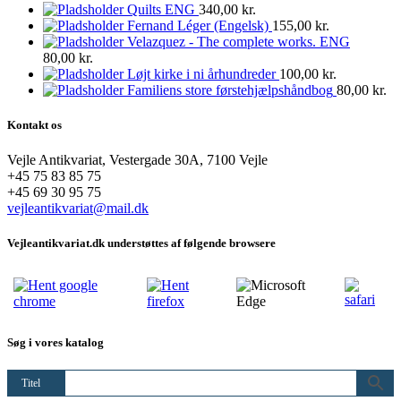
Quilts ENG
340,00
kr.
Fernand Léger (Engelsk)
155,00
kr.
Velazquez - The complete works. ENG
80,00
kr.
Løjt kirke i ni århundreder
100,00
kr.
Familiens store førstehjælpshåndbog
80,00
kr.
Kontakt os
Vejle Antikvariat, Vestergade 30A, 7100 Vejle
+45 75 83 85 75
+45 69 30 95 75
vejleantikvariat@mail.dk
Vejleantikvariat.dk understøttes af følgende browsere
Søg i vores katalog
Titel