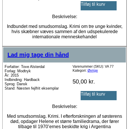
Tilføj til kurv
Beskrivelse:
Indbundet med smudsomslag. Krimi om tre unge kvinder,
hvis skæbner væves sammen af den udspekulerede
internationale menneskehandel
Lad mig tage din hånd
Forfatter: Tove Alsterdal
Varenummer (SKU):
VA 77
Kategori:
Øvrige
Forlag: Modtryk
År: 2015
Indbinding: Hardback
50,00
kr.
Sprog: Dansk
Stand: Næsten fejlfrit eksemplar
Tilføj til kurv
Beskrivelse:
Med smudsomslag. Krimi. I efterforskningen af søsterens
død, opdager Helene et større familiedrama, der fører
tilbage til 1970’ernes beskidte krig i Argentina