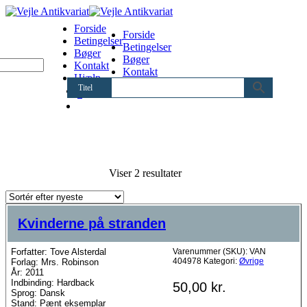
Forside
Forside
Betingelser
Betingelser
Bøger
Bøger
Kontakt
Kontakt
Hjælp
Hjælp
Titel
0
Sorteret
Viser 2 resultater
efter
seneste
Kvinderne på stranden
Forfatter: Tove Alsterdal
Varenummer (SKU):
VAN
404978
Kategori:
Øvrige
Forlag: Mrs. Robinson
År: 2011
Indbinding: Hardback
50,00
kr.
Sprog: Dansk
Stand: Pænt eksemplar