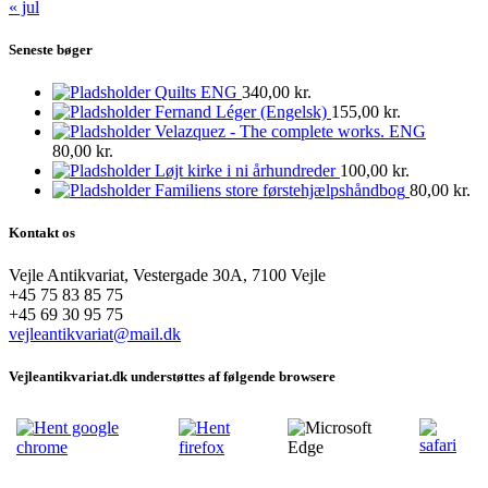
« jul
Seneste bøger
Quilts ENG
340,00
kr.
Fernand Léger (Engelsk)
155,00
kr.
Velazquez - The complete works. ENG
80,00
kr.
Løjt kirke i ni århundreder
100,00
kr.
Familiens store førstehjælpshåndbog
80,00
kr.
Kontakt os
Vejle Antikvariat, Vestergade 30A, 7100 Vejle
+45 75 83 85 75
+45 69 30 95 75
vejleantikvariat@mail.dk
Vejleantikvariat.dk understøttes af følgende browsere