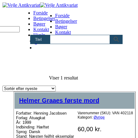
Forside
Forside
Betingelser
Betingelser
Bøger
Bøger
Kontakt
Kontakt
Hjælp
Hjælp
Titel
0
Viser 1 resultat
Helmer Graaes første mord
Forfatter: Henning Jacobsen
Varenummer (SKU):
VAN 402118
Kategori:
Øvrige
Forlag: Atuagkat
År: 1999
Indbinding: Hæftet
60,00
kr.
Sprog: Dansk
Stand: Næsten fejlfrit eksemplar