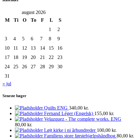
august 2026
M
Ti
O
To
F
L
S
1
2
3
4
5
6
7
8
9
10
11
12
13
14
15
16
17
18
19
20
21
22
23
24
25
26
27
28
29
30
31
« jul
Seneste bøger
Quilts ENG
340,00
kr.
Fernand Léger (Engelsk)
155,00
kr.
Velazquez - The complete works. ENG
80,00
kr.
Løjt kirke i ni århundreder
100,00
kr.
Familiens store førstehjælpshåndbog
80,00
kr.