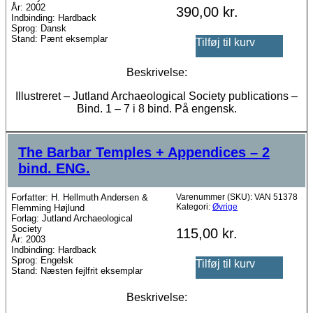
År: 2002
390,00
kr.
Indbinding: Hardback
Sprog: Dansk
Stand: Pænt eksemplar
Tilføj til kurv
Beskrivelse:
Illustreret – Jutland Archaeological Society publications –
Bind. 1 – 7 i 8 bind. På engensk.
The Barbar Temples + Appendices – 2
bind. ENG.
Forfatter: H. Hellmuth Andersen &
Varenummer (SKU):
VAN 51378
Kategori:
Øvrige
Flemming Højlund
Forlag: Jutland Archaeological
Society
115,00
kr.
År: 2003
Indbinding: Hardback
Sprog: Engelsk
Tilføj til kurv
Stand: Næsten fejlfrit eksemplar
Beskrivelse: