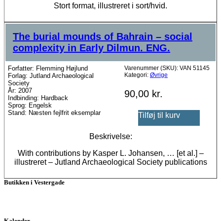
Stort format, illustreret i sort/hvid.
The burial mounds of Bahrain – social
complexity in Early Dilmun. ENG.
Forfatter: Flemming Højlund
Varenummer (SKU):
VAN 51145
Kategori:
Øvrige
Forlag: Jutland Archaeological
Society
År: 2007
90,00
kr.
Indbinding: Hardback
Sprog: Engelsk
Stand: Næsten fejlfrit eksemplar
Tilføj til kurv
Beskrivelse:
With contributions by Kasper L. Johansen, … [et al.] –
illustreret – Jutland Archaeological Society publications
Butikken i Vestergade
Kalender