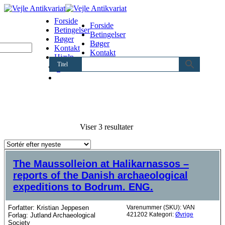
Forside
Forside
Betingelser
Betingelser
Bøger
Bøger
Kontakt
Kontakt
Hjælp
Hjælp
Titel
0
Sorteret
Viser 3 resultater
efter
seneste
The Maussolleion at Halikarnassos –
reports of the Danish archaeological
expeditions to Bodrum. ENG.
Forfatter: Kristian Jeppesen
Varenummer (SKU):
VAN
421202
Kategori:
Øvrige
Forlag: Jutland Archaeological
Society