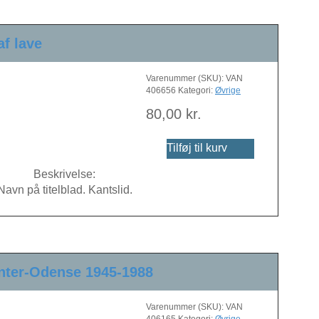
af lave
Varenummer (SKU):
VAN
406656
Kategori:
Øvrige
80,00
kr.
Tilføj til kurv
Beskrivelse:
Navn på titelblad. Kantslid.
enter-Odense 1945-1988
Varenummer (SKU):
VAN