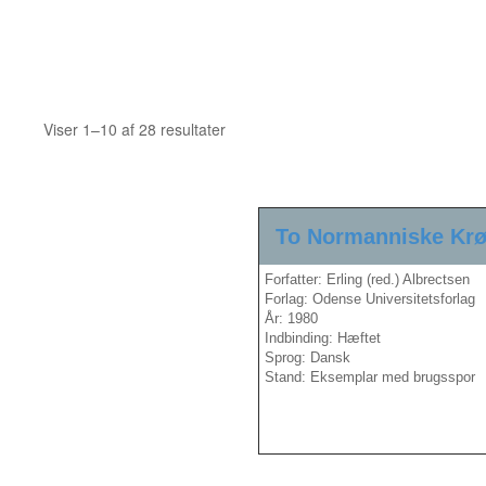
Sorteret
Viser 1–10 af 28 resultater
efter
seneste
To Normanniske Krø
Forfatter: Erling (red.) Albrectsen
Forlag: Odense Universitetsforlag
År: 1980
Indbinding: Hæftet
Sprog: Dansk
Stand: Eksemplar med brugsspor