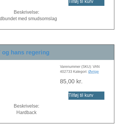
Tilføj til kurv
Beskrivelse:
ndbundet med smudsomslag
 og hans regering
Varenummer (SKU):
VAN
402733
Kategori:
Øvrige
85,00
kr.
Tilføj til kurv
Beskrivelse:
Hardback