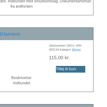
siden. Indbundet med smudsomslag. Dokumentarroman
fra østfronten
of Glamann
Varenummer (SKU):
VAN
405134
Kategori:
Øvrige
115,00
kr.
Tilføj til kurv
Beskrivelse:
Indbundet