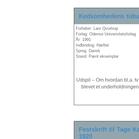
Kedsomhedens tidsa
Forfatter: Lars Qvortrup
Forlag: Odense Universitetsforlag
År: 1991
Indbinding: Hæftet
Sprog: Dansk
Stand: Pænt eksemplar
Udspil – Om hvordan bl.a. tv
blevet et underholdningens
Festskrift til Tage 
1920