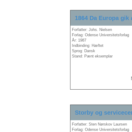
1864 Da Europa gik 
Forfatter: Johs. Nielsen
Forlag: Odense Universitetsforlag
År: 1987
Indbinding: Hæftet
Sprog: Dansk
Stand: Pænt eksemplar
Storby og servicec
Forfatter: Sten Nørskov Laursen
Forlag: Odense Universitetsforlag