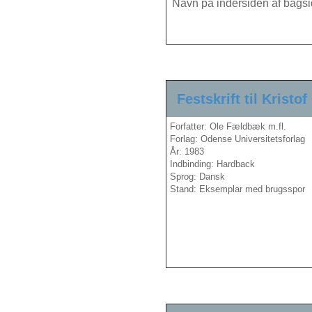
Navn på indersiden af bag
Festskrift til Krist
Forfatter: Ole Fældbæk m.fl.
Forlag: Odense Universitetsforlag
År: 1983
Indbinding: Hardback
Sprog: Dansk
Stand: Eksemplar med brugsspor