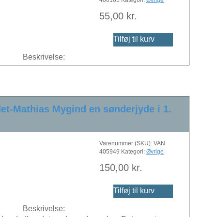
406165
Kategori:
Øvrige
55,00
kr.
Tilføj til kurv
Beskrivelse:
det-Mathias Mygind en sønderjyde i 1.
Varenummer (SKU):
VAN
405949
Kategori:
Øvrige
150,00
kr.
Tilføj til kurv
Beskrivelse: