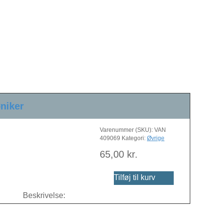
niker
Varenummer (SKU):
VAN
409069
Kategori:
Øvrige
65,00
kr.
Tilføj til kurv
Beskrivelse: