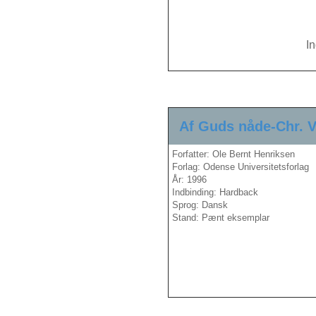
I
Af Guds nåde-Chr. V
Forfatter: Ole Bernt Henriksen
Forlag: Odense Universitetsforlag
År: 1996
Indbinding: Hardback
Sprog: Dansk
Stand: Pænt eksemplar