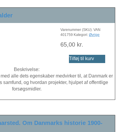
lder
Varenummer (SKU):
VAN
401759
Kategori:
Øvrige
65,00
kr.
Tilføj til kurv
Beskrivelse:
 med alle dets egenskaber medvirker til, at Danmark er
 samfund, og hvordan projekter, hjulpet af offentlige
forsøgsmidler.
Kaarsted. Om Danmarks historie 1900-