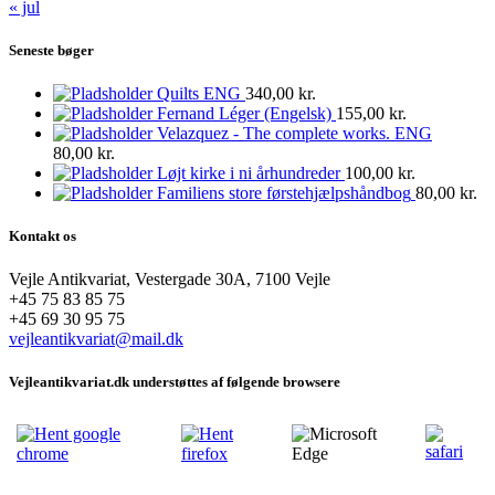
« jul
Seneste bøger
Quilts ENG
340,00
kr.
Fernand Léger (Engelsk)
155,00
kr.
Velazquez - The complete works. ENG
80,00
kr.
Løjt kirke i ni århundreder
100,00
kr.
Familiens store førstehjælpshåndbog
80,00
kr.
Kontakt os
Vejle Antikvariat, Vestergade 30A, 7100 Vejle
+45 75 83 85 75
+45 69 30 95 75
vejleantikvariat@mail.dk
Vejleantikvariat.dk understøttes af følgende browsere