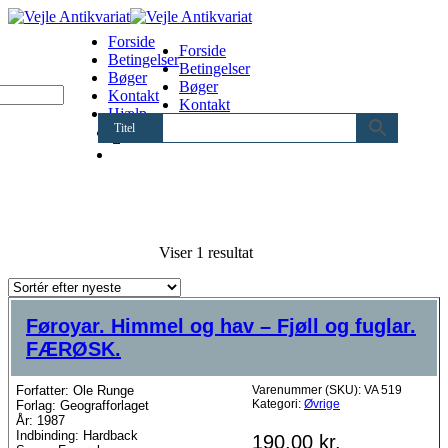
Forside
Forside
Betingelser
Betingelser
Bøger
Bøger
Kontakt
Kontakt
Hjælp
Hjælp
Titel
0
Viser 1 resultat
Føroyar. Himmel og hav – Fjøll og fuglar.
FÆRØSK.
Forfatter: Ole Runge
Varenummer (SKU):
VA 519
Kategori:
Øvrige
Forlag: Geografforlaget
År: 1987
Indbinding: Hardback
190,00
kr.