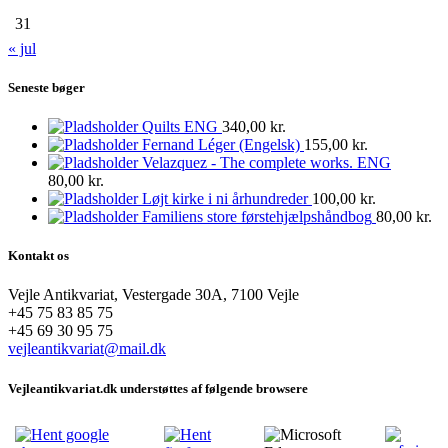
31
« jul
Seneste bøger
Quilts ENG
340,00
kr.
Fernand Léger (Engelsk)
155,00
kr.
Velazquez - The complete works. ENG
80,00
kr.
Løjt kirke i ni århundreder
100,00
kr.
Familiens store førstehjælpshåndbog
80,00
kr.
Kontakt os
Vejle Antikvariat, Vestergade 30A, 7100 Vejle
+45 75 83 85 75
+45 69 30 95 75
vejleantikvariat@mail.dk
Vejleantikvariat.dk understøttes af følgende browsere