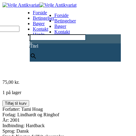
Forside
Forside
Betingelser
Betingelser
Bøger
Bøger
Kontakt
Kontakt
Hjælp
Hjælp
0
×
Titel
75,00
kr.
1 på lager
Af
Tilføj til kurv
jord
Forfatter: Tami Hoag
er
Forlag: Lindhardt og Ringhof
du
År: 2001
kommet
Indbinding: Hardback
antal
Sprog: Dansk