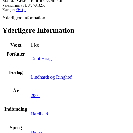
Stand: Næsten fejlfrit eksemplar
Varenummer (SKU):
VA 3256
Kategori:
Øvrige
Yderligere information
Yderligere Information
Vægt
1 kg
Forfatter
Tami Hoag
Forlag
Lindhardt og Ringhof
År
2001
Indbinding
Hardback
Sprog
Dansk