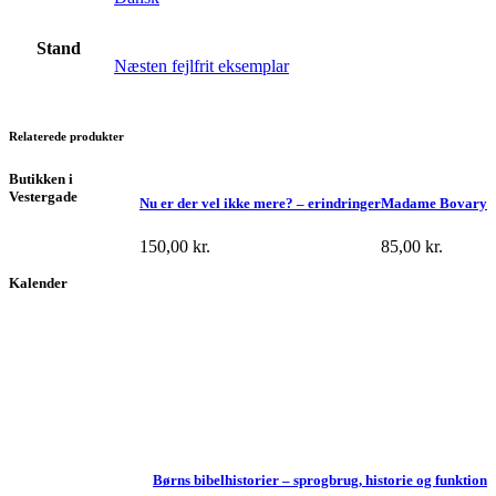
Stand
Næsten fejlfrit eksemplar
Relaterede produkter
Butikken i
Vestergade
Nu er der vel ikke mere? – erindringer
Madame Bovary
150,00
kr.
85,00
kr.
Kalender
Børns bibelhistorier – sprogbrug, historie og funktion