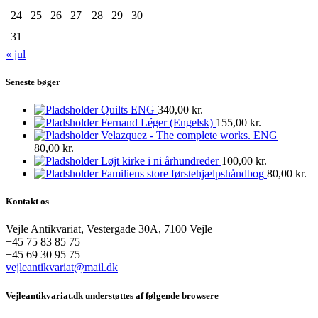
24
25
26
27
28
29
30
31
« jul
Seneste bøger
Quilts ENG
340,00
kr.
Fernand Léger (Engelsk)
155,00
kr.
Velazquez - The complete works. ENG
80,00
kr.
Løjt kirke i ni århundreder
100,00
kr.
Familiens store førstehjælpshåndbog
80,00
kr.
Kontakt os
Vejle Antikvariat, Vestergade 30A, 7100 Vejle
+45 75 83 85 75
+45 69 30 95 75
vejleantikvariat@mail.dk
Vejleantikvariat.dk understøttes af følgende browsere