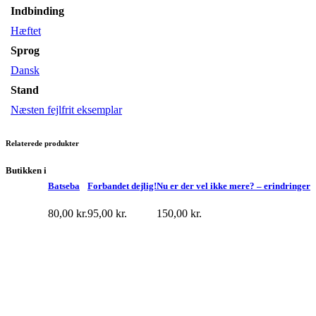
Indbinding
Hæftet
Sprog
Dansk
Stand
Næsten fejlfrit eksemplar
Relaterede produkter
Butikken i
Batseba
Forbandet dejlig!
Nu er der vel ikke mere? – erindringer
80,00
kr.
95,00
kr.
150,00
kr.