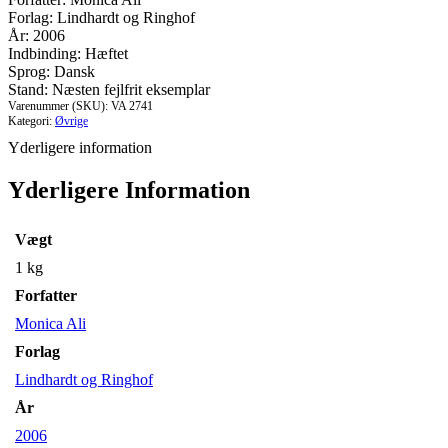
antal
Forlag: Lindhardt og Ringhof
År: 2006
Indbinding: Hæftet
Sprog: Dansk
Stand: Næsten fejlfrit eksemplar
Varenummer (SKU):
VA 2741
Kategori:
Øvrige
Yderligere information
Yderligere Information
Vægt
1 kg
Forfatter
Monica Ali
Forlag
Lindhardt og Ringhof
År
2006