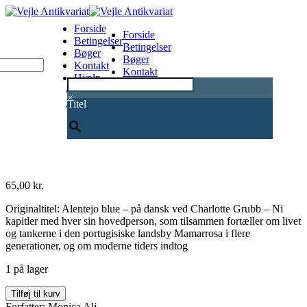
Forside
Forside
Betingelser
Betingelser
Bøger
Bøger
Kontakt
Kontakt
Hjælp
Hjælp
0
×
Titel
65,00
kr.
Originaltitel: Alentejo blue – på dansk ved Charlotte Grubb – Ni
kapitler med hver sin hovedperson, som tilsammen fortæller om livet
og tankerne i den portugisiske landsby Mamarrosa i flere
generationer, og om moderne tiders indtog
1 på lager
Alentejo
Tilføj til kurv
blå
Forfatter: Monica Ali