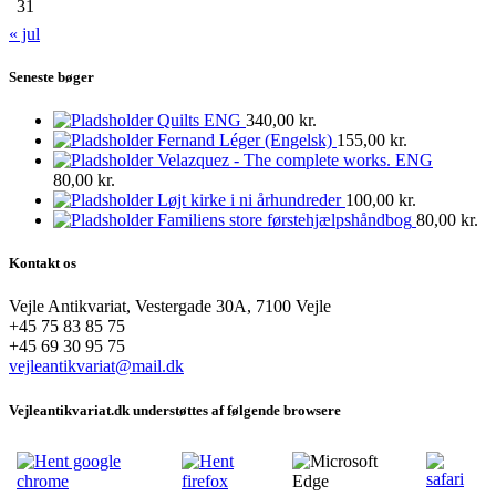
31
« jul
Seneste bøger
Quilts ENG
340,00
kr.
Fernand Léger (Engelsk)
155,00
kr.
Velazquez - The complete works. ENG
80,00
kr.
Løjt kirke i ni århundreder
100,00
kr.
Familiens store førstehjælpshåndbog
80,00
kr.
Kontakt os
Vejle Antikvariat, Vestergade 30A, 7100 Vejle
+45 75 83 85 75
+45 69 30 95 75
vejleantikvariat@mail.dk
Vejleantikvariat.dk understøttes af følgende browsere