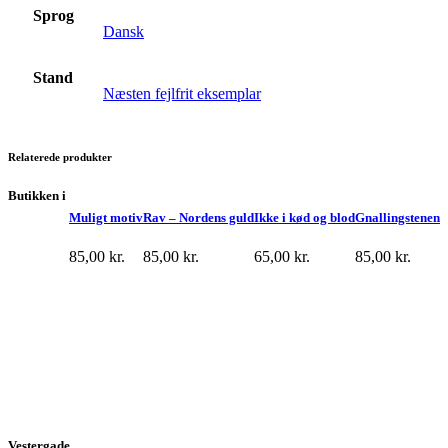
Sprog
Dansk
Stand
Næsten fejlfrit eksemplar
Relaterede produkter
Butikken i
Muligt motiv
Rav – Nordens guld
Ikke i kød og blod
Gnallingstenen
85,00
kr.
85,00
kr.
65,00
kr.
85,00
kr.
Vestergade