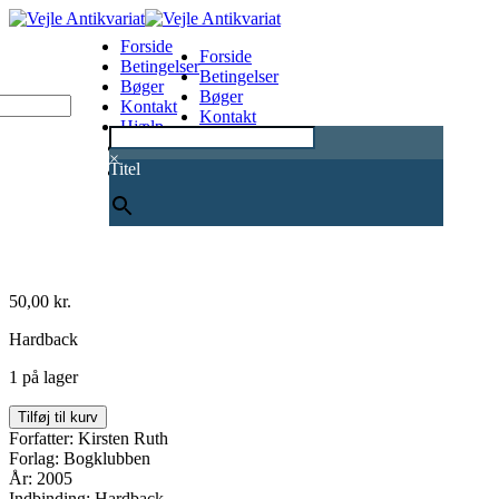
Forside
Forside
Betingelser
Betingelser
Bøger
Bøger
Kontakt
Kontakt
Hjælp
Hjælp
0
×
Titel
50,00
kr.
Hardback
1 på lager
Ammen
Tilføj til kurv
antal
Forfatter: Kirsten Ruth
Forlag: Bogklubben
År: 2005
Indbinding: Hardback