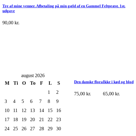
Tre af mine venner. Afbetaling på min gæld af en Gammel Feltpræst. 1st.
udgave
90,00
kr.
august 2026
Den danske flora
Ikke i kød og blod
M
Ti
O
To
F
L
S
1
2
75,00
kr.
65,00
kr.
3
4
5
6
7
8
9
10
11
12
13
14
15
16
17
18
19
20
21
22
23
24
25
26
27
28
29
30