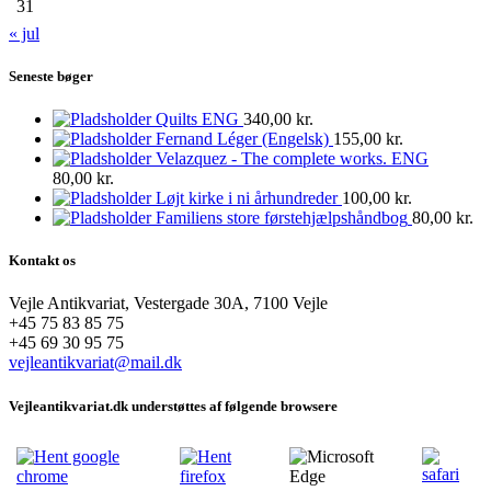
31
« jul
Seneste bøger
Quilts ENG
340,00
kr.
Fernand Léger (Engelsk)
155,00
kr.
Velazquez - The complete works. ENG
80,00
kr.
Løjt kirke i ni århundreder
100,00
kr.
Familiens store førstehjælpshåndbog
80,00
kr.
Kontakt os
Vejle Antikvariat, Vestergade 30A, 7100 Vejle
+45 75 83 85 75
+45 69 30 95 75
vejleantikvariat@mail.dk
Vejleantikvariat.dk understøttes af følgende browsere