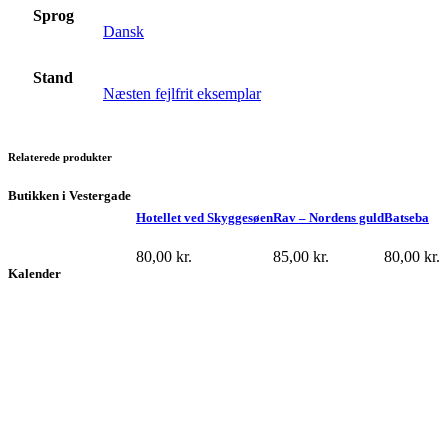
Sprog
Dansk
Stand
Næsten fejlfrit eksemplar
Relaterede produkter
Butikken i Vestergade
Hotellet ved Skyggesøen
Rav – Nordens guld
Batseba
80,00
kr.
85,00
kr.
80,00
kr.
Kalender