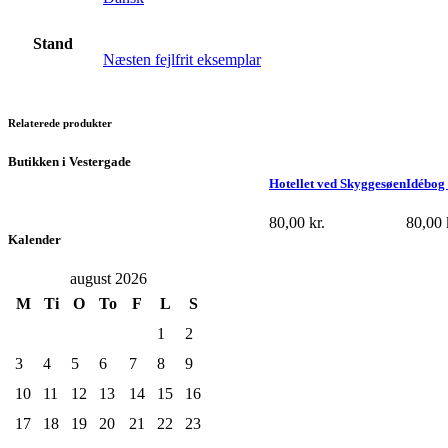
Stand
Næsten fejlfrit eksemplar
Relaterede produkter
Butikken i Vestergade
Hotellet ved Skyggesøen
Idébog 
80,00
kr.
80,00
Kalender
august 2026
M
Ti
O
To
F
L
S
1
2
3
4
5
6
7
8
9
10
11
12
13
14
15
16
17
18
19
20
21
22
23