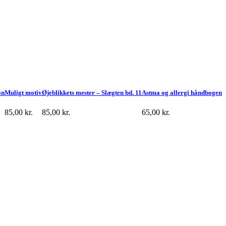
on
Muligt motiv
Øjeblikkets mester – Slægten bd. 11
Astma og allergi håndbogen
85,00
kr.
85,00
kr.
65,00
kr.