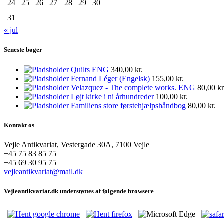
24
25
26
27
28
29
30
31
« jul
Seneste bøger
Quilts ENG
340,00
kr.
Fernand Léger (Engelsk)
155,00
kr.
Velazquez - The complete works. ENG
80,00
kr
Løjt kirke i ni århundreder
100,00
kr.
Familiens store førstehjælpshåndbog
80,00
kr.
Kontakt os
Vejle Antikvariat, Vestergade 30A, 7100 Vejle
+45 75 83 85 75
+45 69 30 95 75
vejleantikvariat@mail.dk
Vejleantikvariat.dk understøttes af følgende browsere