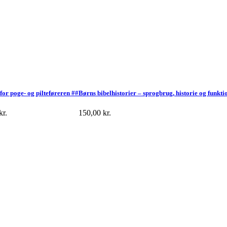
for poge- og pilteføreren ##
Børns bibelhistorier – sprogbrug, historie og funkti
kr.
150,00
kr.