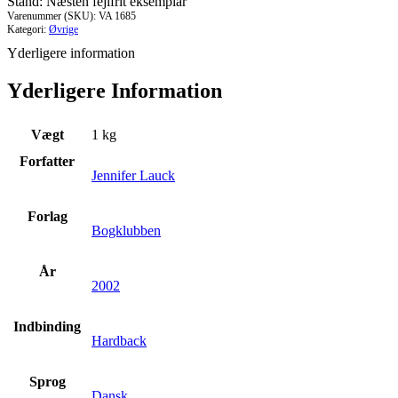
Stand: Næsten fejlfrit eksemplar
Varenummer (SKU):
VA 1685
Kategori:
Øvrige
Yderligere information
Yderligere Information
Vægt
1 kg
Forfatter
Jennifer Lauck
Forlag
Bogklubben
År
2002
Indbinding
Hardback
Sprog
Dansk