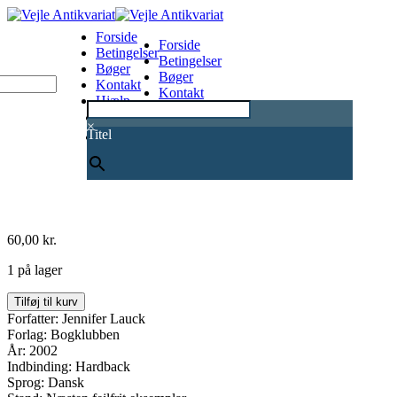
Forside
Forside
Betingelser
Betingelser
Bøger
Bøger
Kontakt
Kontakt
Hjælp
Hjælp
0
×
Titel
60,00
kr.
1 på lager
Blackbird
Tilføj til kurv
antal
Forfatter: Jennifer Lauck
Forlag: Bogklubben
År: 2002
Indbinding: Hardback
Sprog: Dansk