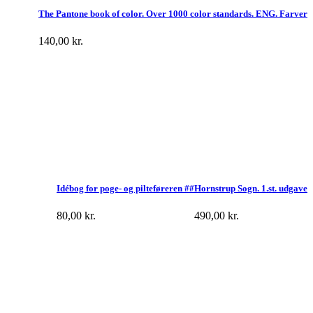
The Pantone book of color. Over 1000 color standards. ENG. Farver
140,00
kr.
Idébog for poge- og pilteføreren ##
Hornstrup Sogn. 1.st. udgave
80,00
kr.
490,00
kr.