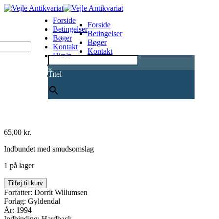
Forside
Forside
Betingelser
Betingelser
Bøger
Bøger
Kontakt
Kontakt
Hjælp
Hjælp
0
×
Titel
65,00
kr.
Indbundet med smudsomslag
1 på lager
Bruden
Tilføj til kurv
fra
Forfatter: Dorrit Willumsen
Gent
Forlag: Gyldendal
###
År: 1994
antal
Indbinding: Hardback