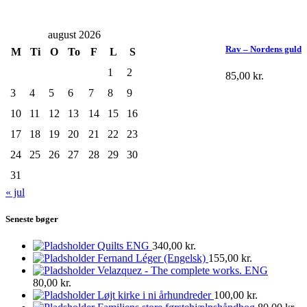
august 2026
Rav – Nordens guld
M
Ti
O
To
F
L
S
1
2
85,00
kr.
3
4
5
6
7
8
9
10
11
12
13
14
15
16
17
18
19
20
21
22
23
24
25
26
27
28
29
30
31
« jul
Seneste bøger
Quilts ENG
340,00
kr.
Fernand Léger (Engelsk)
155,00
kr.
Velazquez - The complete works. ENG
80,00
kr.
Løjt kirke i ni århundreder
100,00
kr.