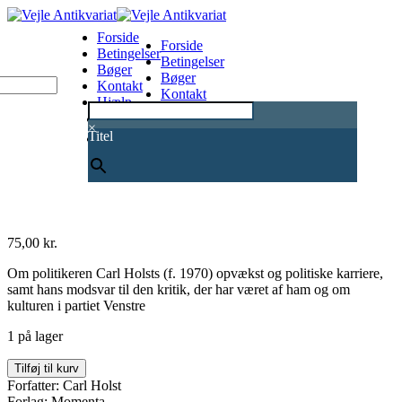
Forside
Forside
Betingelser
Betingelser
Bøger
Bøger
Kontakt
Kontakt
Hjælp
Hjælp
0
×
Titel
75,00
kr.
Om politikeren Carl Holsts (f. 1970) opvækst og politiske karriere,
samt hans modsvar til den kritik, der har været af ham og om
kulturen i partiet Venstre
1 på lager
Carl
Tilføj til kurv
antal
Forfatter: Carl Holst
Forlag: Momenta