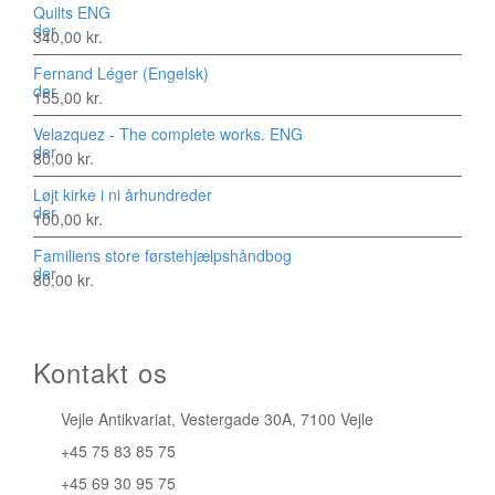
Quilts ENG
340,00
kr.
Fernand Léger (Engelsk)
155,00
kr.
Velazquez - The complete works. ENG
80,00
kr.
Løjt kirke i ni århundreder
100,00
kr.
Familiens store førstehjælpshåndbog
80,00
kr.
Kontakt os
Vejle Antikvariat, Vestergade 30A, 7100 Vejle
+45 75 83 85 75
+45 69 30 95 75