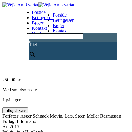
Forside
Forside
Betingelser
Betingelser
Bøger
Bøger
Kontakt
Kontakt
Hjælp
Hjælp
0
×
Titel
250,00
kr.
Med smudsomslag.
1 på lager
Dan
Tilføj til kurv
Turèll
Forfatter: Asger Schnack Movin, Lars, Steen Møller Rasmussen
-
Forlag: Information
hele
År: 2015
historien
Indbinding: Hardback