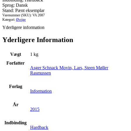
antal
Sprog: Dansk
Stand: Pænt eksemplar
Varenummer (SKU):
VA 2087
Kategori:
Øvrige
Yderligere information
Yderligere Information
Vægt
1 kg
Forfatter
Asger Schnack Movin, Lars, Steen Møller
Rasmussen
Forlag
Information
År
2015
Indbinding
Hardback