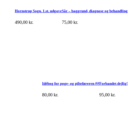
Hornstrup Sogn. 1.st. udgave
Sår – baggrund, diagnose og behandling
490,00
kr.
75,00
kr.
Idébog for poge- og pilteføreren ##
Forbandet dejlig!
80,00
kr.
95,00
kr.