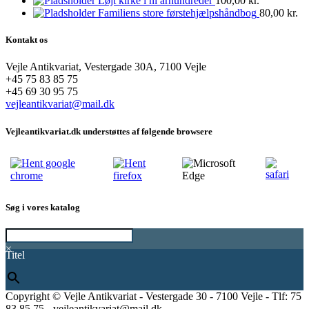
Løjt kirke i ni århundreder
100,00
kr.
Familiens store førstehjælpshåndbog
80,00
kr.
Kontakt os
Vejle Antikvariat, Vestergade 30A, 7100 Vejle
+45 75 83 85 75
+45 69 30 95 75
vejleantikvariat@mail.dk
Vejleantikvariat.dk understøttes af følgende browsere
Søg i vores katalog
×
Titel
Copyright © Vejle Antikvariat - Vestergade 30 - 7100 Vejle - Tlf: 75
83 85 75 - vejleantikvariat@mail.dk