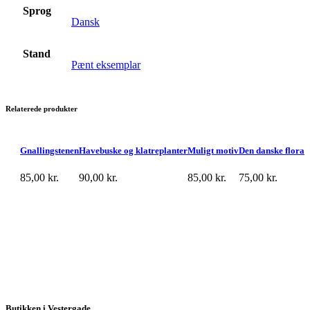
Sprog
Dansk
Stand
Pænt eksemplar
Relaterede produkter
Gnallingstenen
Havebuske og klatreplanter
Muligt motiv
Den danske flora
85,00
kr.
90,00
kr.
85,00
kr.
75,00
kr.
Butikken i Vestergade