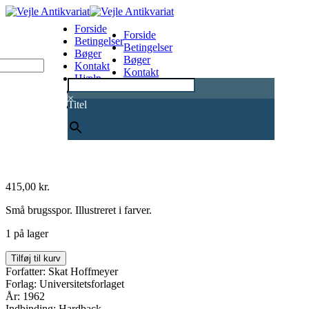
Forside
Forside
Betingelser
Betingelser
Bøger
Bøger
Kontakt
Kontakt
Hjælp
Hjælp
0
×
Titel
415,00
kr.
Små brugsspor. Illustreret i farver.
1 på lager
De
Tilføj til kurv
danske
Forfatter: Skat Hoffmeyer
ugler
Forlag: Universitetsforlaget
antal
År: 1962
Indbinding: Hardback