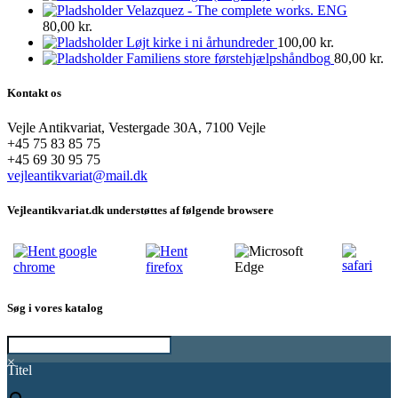
Velazquez - The complete works. ENG
80,00
kr.
Løjt kirke i ni århundreder
100,00
kr.
Familiens store førstehjælpshåndbog
80,00
kr.
Kontakt os
Vejle Antikvariat, Vestergade 30A, 7100 Vejle
+45 75 83 85 75
+45 69 30 95 75
vejleantikvariat@mail.dk
Vejleantikvariat.dk understøttes af følgende browsere
Søg i vores katalog
×
Titel