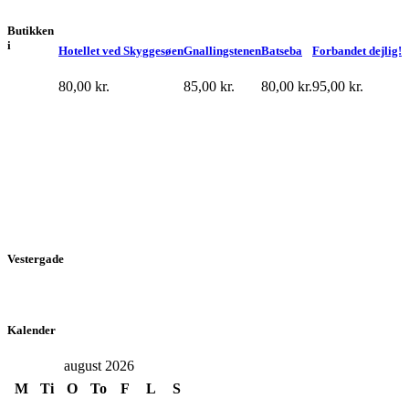
Butikken
i
Hotellet ved Skyggesøen
Gnallingstenen
Batseba
Forbandet dejlig!
80,00
kr.
85,00
kr.
80,00
kr.
95,00
kr.
Vestergade
Kalender
august 2026
M
Ti
O
To
F
L
S