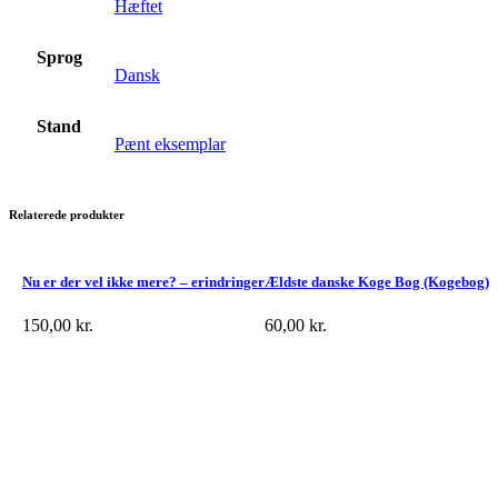
Hæftet
Sprog
Dansk
Stand
Pænt eksemplar
Relaterede produkter
Nu er der vel ikke mere? – erindringer
Ældste danske Koge Bog (Kogebog)
150,00
kr.
60,00
kr.