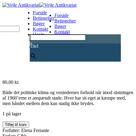
Forside
Forside
Betingelser
Betingelser
Bøger
Bøger
Kontakt
Kontakt
Hjælp
Hjælp
0
×
Titel
80,00
kr.
Både det politiske klima og venindernes forhold når imod slutningen
af 1960’erne et anspændt stade. Hver har sit eget at kæmpe med,
men båndet mellem dem kan stadig ikke brydes.
1 på lager
Dem
Tilføj til kurv
der
Forfatter: Elena Ferrante
flygter
Forlag: C&k