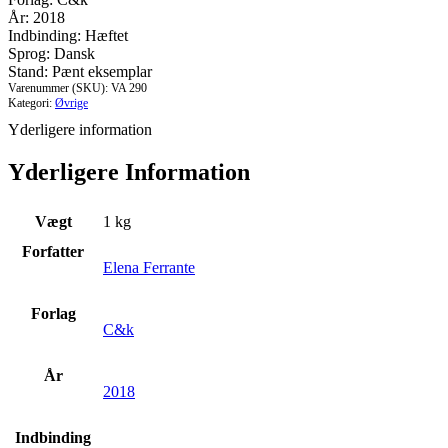
og
År: 2018
dem
Indbinding: Hæftet
der
Sprog: Dansk
bliver
Stand: Pænt eksemplar
antal
Varenummer (SKU):
VA 290
Kategori:
Øvrige
Yderligere information
Yderligere Information
Vægt
1 kg
Forfatter
Elena Ferrante
Forlag
C&k
År
2018
Indbinding