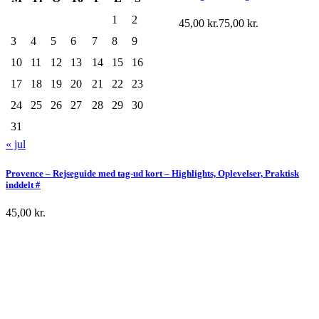
1
2
45,00
kr.
75,00
kr.
3
4
5
6
7
8
9
10
11
12
13
14
15
16
17
18
19
20
21
22
23
24
25
26
27
28
29
30
31
« jul
Provence – Rejseguide med tag-ud kort – Highlights, Oplevelser, Praktisk
inddelt #
45,00
kr.