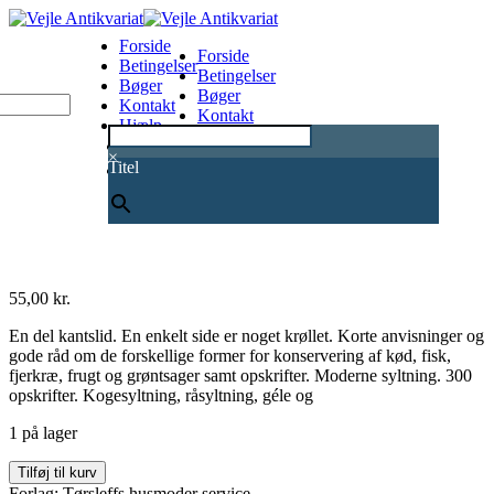
Forside
Forside
Betingelser
Betingelser
Bøger
Bøger
Kontakt
Kontakt
Hjælp
Hjælp
0
×
Titel
55,00
kr.
En del kantslid. En enkelt side er noget krøllet. Korte anvisninger og
gode råd om de forskellige former for konservering af kød, fisk,
fjerkræ, frugt og grøntsager samt opskrifter. Moderne syltning. 300
opskrifter. Kogesyltning, råsyltning, géle og
1 på lager
Den
Tilføj til kurv
grønne
Forlag: Tørsleffs husmoder service