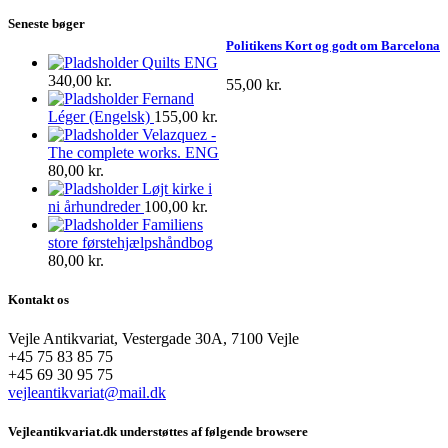
Seneste bøger
Politikens Kort og godt om Barcelona
Quilts ENG
340,00
kr.
55,00
kr.
Fernand
Léger (Engelsk)
155,00
kr.
Velazquez -
The complete works. ENG
80,00
kr.
Løjt kirke i
ni århundreder
100,00
kr.
Familiens
store førstehjælpshåndbog
80,00
kr.
Kontakt os
Vejle Antikvariat, Vestergade 30A, 7100 Vejle
+45 75 83 85 75
+45 69 30 95 75
vejleantikvariat@mail.dk
Vejleantikvariat.dk understøttes af følgende browsere