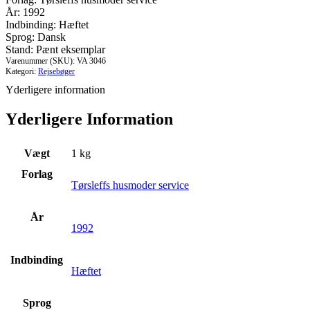
syltebog
År: 1992
-
Indbinding: Hæftet
300
Sprog: Dansk
opskrifter.
Stand: Pænt eksemplar
antal
Varenummer (SKU):
VA 3046
Kategori:
Rejsebøger
Yderligere information
Yderligere Information
Vægt
1 kg
Forlag
Tørsleffs husmoder service
År
1992
Indbinding
Hæftet
Sprog