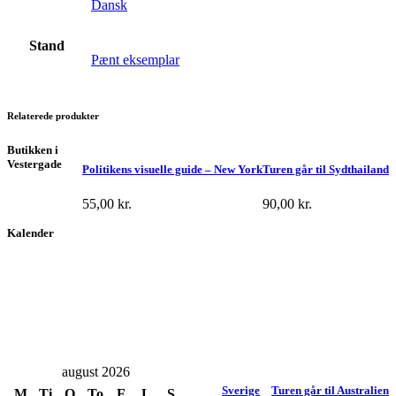
Dansk
Stand
Pænt eksemplar
Relaterede produkter
Butikken i
Vestergade
Politikens visuelle guide – New York
Turen går til Sydthailand
55,00
kr.
90,00
kr.
Kalender
august 2026
Sverige
Turen går til Australien
M
Ti
O
To
F
L
S