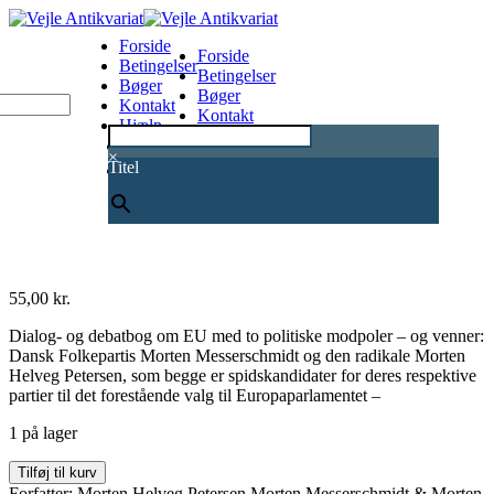
Forside
Forside
Betingelser
Betingelser
Bøger
Bøger
Kontakt
Kontakt
Hjælp
Hjælp
0
×
Titel
55,00
kr.
Dialog- og debatbog om EU med to politiske modpoler – og venner:
Dansk Folkepartis Morten Messerschmidt og den radikale Morten
Helveg Petersen, som begge er spidskandidater for deres respektive
partier til det forestående valg til Europaparlamentet –
1 på lager
Det
Tilføj til kurv
er
Forfatter: Morten Helveg Petersen Morten Messerschmidt & Morten