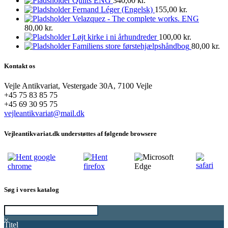
Quilts ENG
340,00
kr.
Fernand Léger (Engelsk)
155,00
kr.
Velazquez - The complete works. ENG
80,00
kr.
Løjt kirke i ni århundreder
100,00
kr.
Familiens store førstehjælpshåndbog
80,00
kr.
Kontakt os
Vejle Antikvariat, Vestergade 30A, 7100 Vejle
+45 75 83 85 75
+45 69 30 95 75
vejleantikvariat@mail.dk
Vejleantikvariat.dk understøttes af følgende browsere
Søg i vores katalog
×
Titel