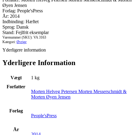
(ikke)
Øyen Jensen
sort/hvidt
Forlag: People'sPress
-
År: 2014
samtaler
Indbinding: Hæftet
om
Sprog: Dansk
skepsis,
Stand: Fejlfrit eksemplar
demokrati
Varenummer (SKU):
VA 3163
og
Kategori:
Øvrige
visioner
Yderligere information
for
Europa
Yderligere Information
#
antal
Vægt
1 kg
Forfatter
Morten Helveg Petersen Morten Messerschmidt &
Morten Øyen Jensen
Forlag
People'sPress
År
2014