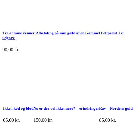
Tre af mine venner. Afbetaling på min gæld af en Gammel Feltpræst. 1st.
udgave
90,00
kr.
Ikke i kød og blod
Nu er der vel ikke mere? – erindringer
Rav – Nordens guld
65,00
kr.
150,00
kr.
85,00
kr.