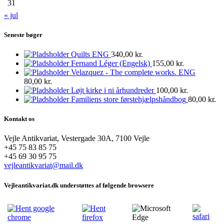
31
« jul
Seneste bøger
Quilts ENG
340,00
kr.
Fernand Léger (Engelsk)
155,00
kr.
Velazquez - The complete works. ENG
80,00
kr.
Løjt kirke i ni århundreder
100,00
kr.
Familiens store førstehjælpshåndbog
80,00
kr.
Kontakt os
Vejle Antikvariat, Vestergade 30A, 7100 Vejle
+45 75 83 85 75
+45 69 30 95 75
vejleantikvariat@mail.dk
Vejleantikvariat.dk understøttes af følgende browsere