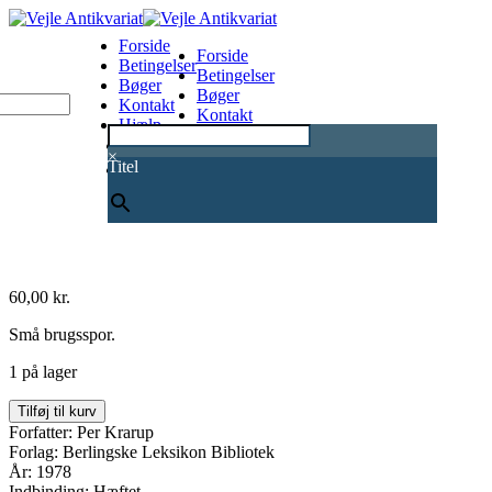
Forside
Forside
Betingelser
Betingelser
Bøger
Bøger
Kontakt
Kontakt
Hjælp
Hjælp
0
×
Titel
60,00
kr.
Små brugsspor.
1 på lager
Det
Tilføj til kurv
græske
Forfatter: Per Krarup
epos
Forlag: Berlingske Leksikon Bibliotek
-
År: 1978
Den
Indbinding: Hæftet