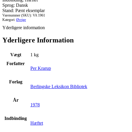
episke
Sprog: Dansk
tradition
Stand: Pænt eksemplar
fra
Varenummer (SKU):
VA 1961
Homer
Kategori:
Øvrige
til
Yderligere information
Vergil
antal
Yderligere Information
Vægt
1 kg
Forfatter
Per Krarup
Forlag
Berlingske Leksikon Bibliotek
År
1978
Indbinding
Hæftet