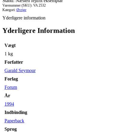
Stand: Næsten fejlfrit eksemplar
Varenummer (SKU):
VA 2532
Kategori:
Øvrige
Yderligere information
Yderligere Information
Vægt
1 kg
Forfatter
Garald Seymour
Forlag
Forum
År
1994
Indbinding
Paperback
Sprog