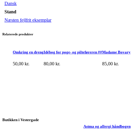
Dansk
Stand
Næsten fejlfrit eksemplar
Relaterede produkter
Omkring en dreng
Idébog for poge- og pilteføreren ##
Madame Bovary
50,00
kr.
80,00
kr.
85,00
kr.
Butikken i Vestergade
Astma og allergi håndbogen