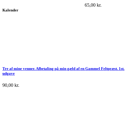
65,00
kr.
Kalender
Tre af mine venner. Afbetaling på min gæld af en Gammel Feltpræst. 1st.
udgave
90,00
kr.