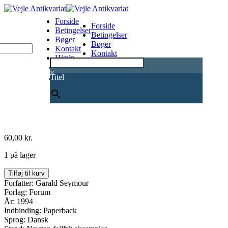
Forside
Forside
Betingelser
Betingelser
Bøger
Bøger
Kontakt
Kontakt
Hjælp
Hjælp
0
×
Titel
60,00
kr.
1 på lager
Det
Tilføj til kurv
sidste
Forfatter: Garald Seymour
løb
Forlag: Forum
antal
År: 1994
Indbinding: Paperback
Sprog: Dansk