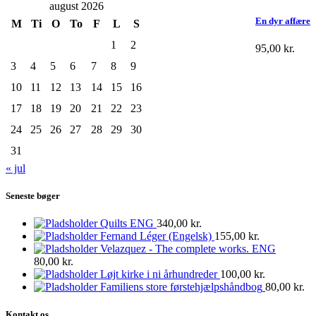
august 2026
En dyr affære
M
Ti
O
To
F
L
S
1
2
95,00
kr.
3
4
5
6
7
8
9
10
11
12
13
14
15
16
17
18
19
20
21
22
23
24
25
26
27
28
29
30
31
« jul
Seneste bøger
Quilts ENG
340,00
kr.
Fernand Léger (Engelsk)
155,00
kr.
Velazquez - The complete works. ENG
80,00
kr.
Løjt kirke i ni århundreder
100,00
kr.
Familiens store førstehjælpshåndbog
80,00
kr.
Kontakt os