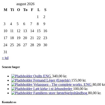
august 2026
M
Ti
O
To
F
L
S
1
2
3
4
5
6
7
8
9
10
11
12
13
14
15
16
17
18
19
20
21
22
23
24
25
26
27
28
29
30
31
« jul
Seneste bøger
Quilts ENG
340,00
kr.
Fernand Léger (Engelsk)
155,00
kr.
Velazquez - The complete works. ENG
80,00
kr
Løjt kirke i ni århundreder
100,00
kr.
Familiens store førstehjælpshåndbog
80,00
kr.
Kontakt os