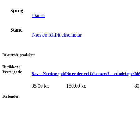
Sprog
Dansk
Stand
Næsten fejlfrit eksemplar
Relaterede produkter
Butikken i
Vestergade
Rav – Nordens guld
Nu er der vel ikke mere? – erindringer
Idé
85,00
kr.
150,00
kr.
80
Kalender