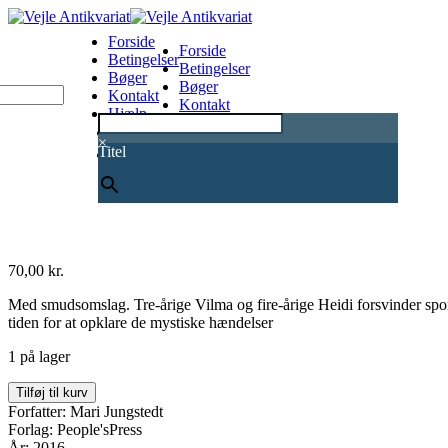
Forside
Forside
Betingelser
Betingelser
Bøger
Bøger
Kontakt
Kontakt
Hjælp
Hjælp
0
×
Titel
70,00
kr.
Med smudsomslag. Tre-årige Vilma og fire-årige Heidi forsvinder s
tiden for at opklare de mystiske hændelser
1 på lager
Du
Tilføj til kurv
går
Forfatter: Mari Jungstedt
ikke
Forlag: People'sPress
alene
År: 2016