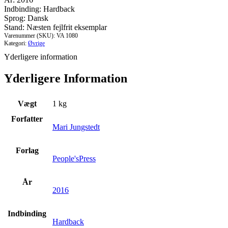
antal
Indbinding: Hardback
Sprog: Dansk
Stand: Næsten fejlfrit eksemplar
Varenummer (SKU):
VA 1080
Kategori:
Øvrige
Yderligere information
Yderligere Information
Vægt
1 kg
Forfatter
Mari Jungstedt
Forlag
People'sPress
År
2016
Indbinding
Hardback