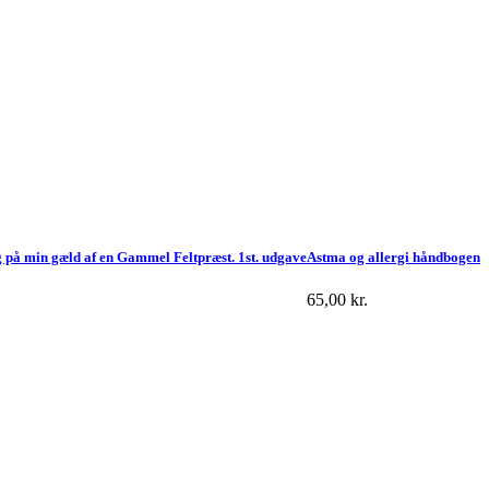
g på min gæld af en Gammel Feltpræst. 1st. udgave
Astma og allergi håndbogen
65,00
kr.