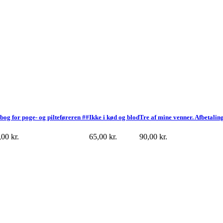
bog for poge- og pilteføreren ##
Ikke i kød og blod
Tre af mine venner. Afbetalin
,00
kr.
65,00
kr.
90,00
kr.