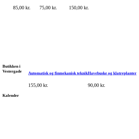
85,00
kr.
75,00
kr.
150,00
kr.
Butikken i
Vestergade
Automatisk og finmekanisk teknik
Havebuske og klatreplanter
155,00
kr.
90,00
kr.
Kalender