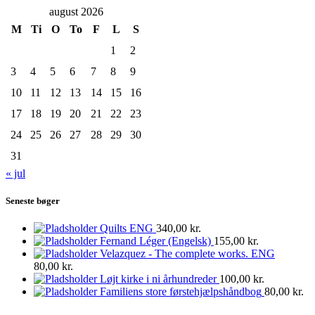
august 2026
M
Ti
O
To
F
L
S
1
2
3
4
5
6
7
8
9
10
11
12
13
14
15
16
17
18
19
20
21
22
23
24
25
26
27
28
29
30
31
« jul
Seneste bøger
Quilts ENG
340,00
kr.
Fernand Léger (Engelsk)
155,00
kr.
Velazquez - The complete works. ENG
80,00
kr.
Løjt kirke i ni århundreder
100,00
kr.
Familiens store førstehjælpshåndbog
80,00
kr.