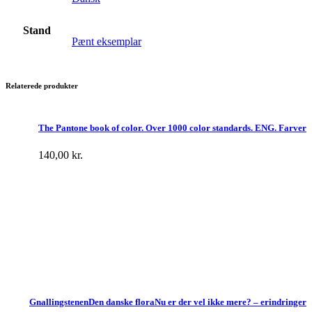
Stand
Pænt eksemplar
Relaterede produkter
The Pantone book of color. Over 1000 color standards. ENG. Farver
140,00
kr.
Gnallingstenen
Den danske flora
Nu er der vel ikke mere? – erindringer