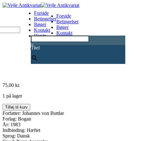
Forside
Forside
Betingelser
Betingelser
Bøger
Bøger
Kontakt
Kontakt
Hjælp
Hjælp
0
×
Titel
75,00
kr.
1 på lager
Einstein-
Tilføj til kurv
Rosen
Forfatter: Johannes von Buttlar
broen
Forlag: Bogan
-
År: 1983
kontakt
Indbinding: Hæftet
med
Sprog: Dansk
intelligens