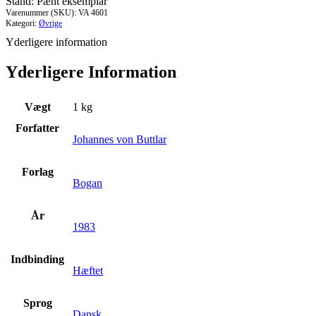
Stand: Pænt eksemplar
i
Varenummer (SKU):
VA 4601
verdensrummet
Kategori:
Øvrige
antal
Yderligere information
Yderligere Information
Vægt
1 kg
Forfatter
Johannes von Buttlar
Forlag
Bogan
År
1983
Indbinding
Hæftet
Sprog
Dansk