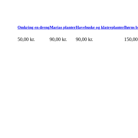
Omkring en dreng
Marias planter
Havebuske og klatreplanter
Børns bi
50,00
kr.
90,00
kr.
90,00
kr.
150,0