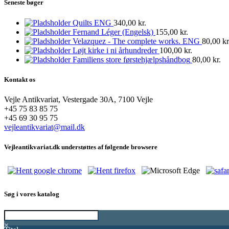
Seneste bøger
Quilts ENG
340,00
kr.
Fernand Léger (Engelsk)
155,00
kr.
Velazquez - The complete works. ENG
80,00
kr
Løjt kirke i ni århundreder
100,00
kr.
Familiens store førstehjælpshåndbog
80,00
kr.
Kontakt os
Vejle Antikvariat, Vestergade 30A, 7100 Vejle
+45 75 83 85 75
+45 69 30 95 75
vejleantikvariat@mail.dk
Vejleantikvariat.dk understøttes af følgende browsere
Søg i vores katalog
×