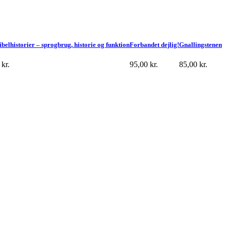
belhistorier – sprogbrug, historie og funktion
Forbandet dejlig!
Gnallingstenen
0
kr.
95,00
kr.
85,00
kr.