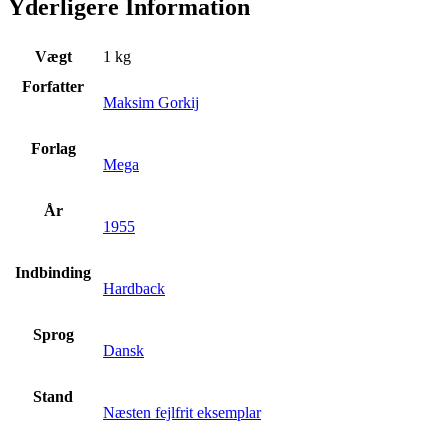
Yderligere Information
Vægt
1 kg
Forfatter
Maksim Gorkij
Forlag
Mega
År
1955
Indbinding
Hardback
Sprog
Dansk
Stand
Næsten fejlfrit eksemplar