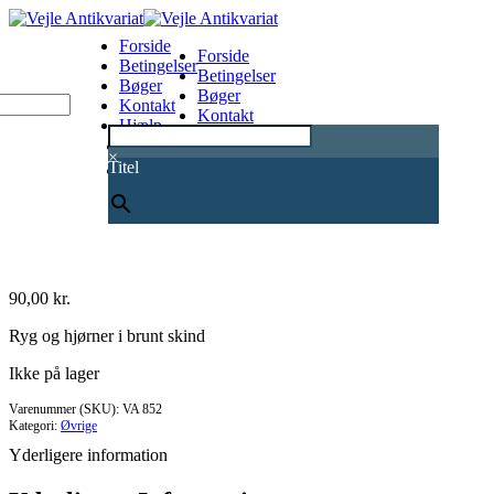
Forside
Forside
Betingelser
Betingelser
Bøger
Bøger
Kontakt
Kontakt
Hjælp
Hjælp
0
×
Titel
90,00
kr.
Ryg og hjørner i brunt skind
Ikke på lager
Varenummer (SKU):
VA 852
Kategori:
Øvrige
Yderligere information