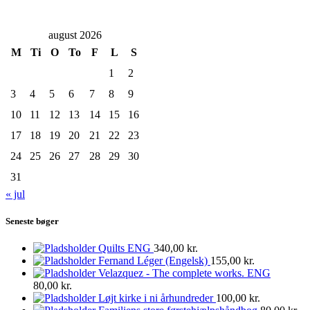
august 2026
M
Ti
O
To
F
L
S
1
2
3
4
5
6
7
8
9
10
11
12
13
14
15
16
17
18
19
20
21
22
23
24
25
26
27
28
29
30
31
« jul
Seneste bøger
Quilts ENG
340,00
kr.
Fernand Léger (Engelsk)
155,00
kr.
Velazquez - The complete works. ENG
80,00
kr.
Løjt kirke i ni århundreder
100,00
kr.