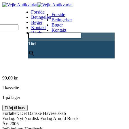
Forside
Forside
Betingelser
Betingelser
Bøger
Bøger
Kontakt
Kontakt
Hjælp
Hjælp
0
×
Titel
90,00
kr.
I kassette.
1 på lager
Fødselsdage
Tilføj til kurv
&
Forfatter: Det Danske Haveselskab
Adresser
Forlag: Nyt Nordisk Forlag Arnold Busck
antal
År: 2005
Indbinding: Hardback