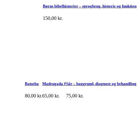
Børns bibelhistorier – sprogbrug, historie og funktion
150,00
kr.
Batseba
Madrugada #
Sår – baggrund, diagnose og behandling
80,00
kr.
65,00
kr.
75,00
kr.