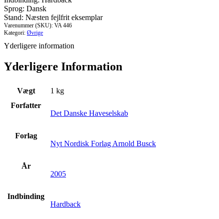
Sprog: Dansk
Stand: Næsten fejlfrit eksemplar
Varenummer (SKU):
VA 446
Kategori:
Øvrige
Yderligere information
Yderligere Information
Vægt
1 kg
Forfatter
Det Danske Haveselskab
Forlag
Nyt Nordisk Forlag Arnold Busck
År
2005
Indbinding
Hardback