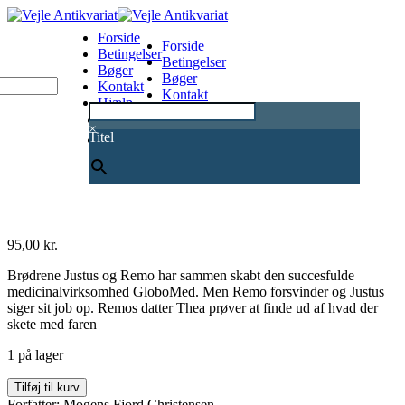
Forside
Forside
Betingelser
Betingelser
Bøger
Bøger
Kontakt
Kontakt
Hjælp
Hjælp
0
×
Titel
95,00
kr.
Brødrene Justus og Remo har sammen skabt den succesfulde
medicinalvirksomhed GloboMed. Men Remo forsvinder og Justus
siger sit job op. Remos datter Thea prøver at finde ud af hvad der
skete med faren
1 på lager
Forandringer
Tilføj til kurv
#
Forfatter: Mogens Fjord Christensen