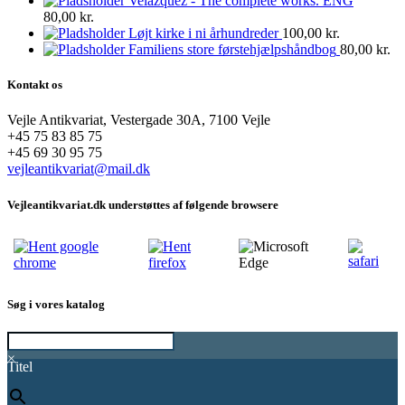
Velazquez - The complete works. ENG
80,00
kr.
Løjt kirke i ni århundreder
100,00
kr.
Familiens store førstehjælpshåndbog
80,00
kr.
Kontakt os
Vejle Antikvariat, Vestergade 30A, 7100 Vejle
+45 75 83 85 75
+45 69 30 95 75
vejleantikvariat@mail.dk
Vejleantikvariat.dk understøttes af følgende browsere
Søg i vores katalog
×
Titel