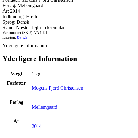
antal
Forlag: Mellemgaard
År: 2014
Indbinding: Hæftet
Sprog: Dansk
Stand: Næsten fejlfrit eksemplar
Varenummer (SKU):
VA 1991
Kategori:
Øvrige
Yderligere information
Yderligere Information
Vægt
1 kg
Forfatter
Mogens Fjord Christensen
Forlag
Mellemgaard
År
2014