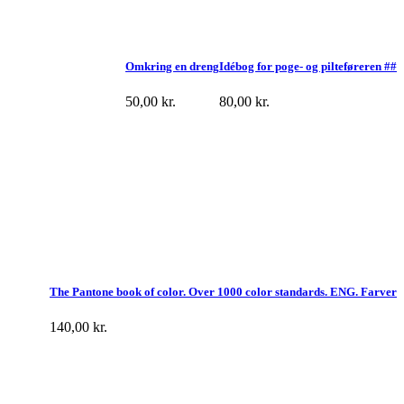
Omkring en dreng
Idébog for poge- og pilteføreren ##
50,00
kr.
80,00
kr.
The Pantone book of color. Over 1000 color standards. ENG. Farver
140,00
kr.