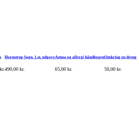
a
Hornstrup Sogn. 1.st. udgave
Astma og allergi håndbogen
Omkring en dreng
kr.
490,00
kr.
65,00
kr.
50,00
kr.