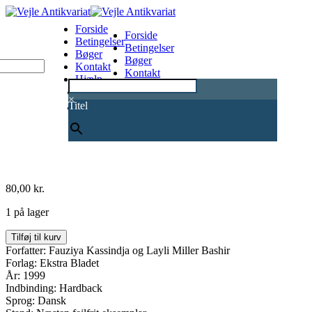
Forside
Forside
Betingelser
Betingelser
Bøger
Bøger
Kontakt
Kontakt
Hjælp
Hjælp
0
×
Titel
80,00
kr.
1 på lager
Fordi
Tilføj til kurv
du
Forfatter: Fauziya Kassindja og Layli Miller Bashir
er
Forlag: Ekstra Bladet
kvinde
År: 1999
antal
Indbinding: Hardback
Sprog: Dansk