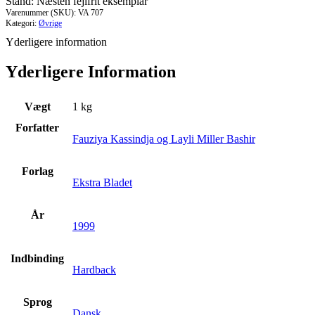
Stand: Næsten fejlfrit eksemplar
Varenummer (SKU):
VA 707
Kategori:
Øvrige
Yderligere information
Yderligere Information
Vægt
1 kg
Forfatter
Fauziya Kassindja og Layli Miller Bashir
Forlag
Ekstra Bladet
År
1999
Indbinding
Hardback
Sprog
Dansk