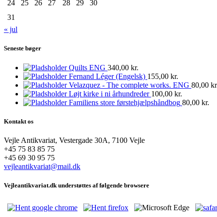
24
25
26
27
28
29
30
31
« jul
Seneste bøger
Quilts ENG
340,00
kr.
Fernand Léger (Engelsk)
155,00
kr.
Velazquez - The complete works. ENG
80,00
kr
Løjt kirke i ni århundreder
100,00
kr.
Familiens store førstehjælpshåndbog
80,00
kr.
Kontakt os
Vejle Antikvariat, Vestergade 30A, 7100 Vejle
+45 75 83 85 75
+45 69 30 95 75
vejleantikvariat@mail.dk
Vejleantikvariat.dk understøttes af følgende browsere