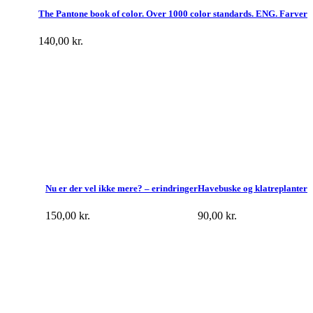
The Pantone book of color. Over 1000 color standards. ENG. Farver
140,00
kr.
Nu er der vel ikke mere? – erindringer
Havebuske og klatreplanter
150,00
kr.
90,00
kr.