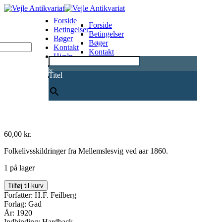
Forside
Forside
Betingelser
Betingelser
Bøger
Bøger
Kontakt
Kontakt
Hjælp
Hjælp
0
×
Titel
60,00
kr.
Folkelivsskildringer fra Mellemslesvig ved aar 1860.
1 på lager
Fra
Tilføj til kurv
heden
Forfatter: H.F. Feilberg
antal
Forlag: Gad
År: 1920
Indbinding: Hardback