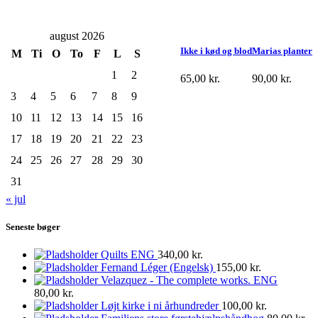
august 2026
Ikke i kød og blod
Marias planter
M
Ti
O
To
F
L
S
1
2
65,00
kr.
90,00
kr.
3
4
5
6
7
8
9
10
11
12
13
14
15
16
17
18
19
20
21
22
23
24
25
26
27
28
29
30
31
« jul
Seneste bøger
Quilts ENG
340,00
kr.
Fernand Léger (Engelsk)
155,00
kr.
Velazquez - The complete works. ENG
80,00
kr.
Løjt kirke i ni århundreder
100,00
kr.