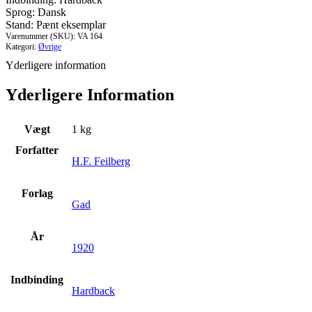
Sprog: Dansk
Stand: Pænt eksemplar
Varenummer (SKU):
VA 164
Kategori:
Øvrige
Yderligere information
Yderligere Information
Vægt
1 kg
Forfatter
H.F. Feilberg
Forlag
Gad
År
1920
Indbinding
Hardback