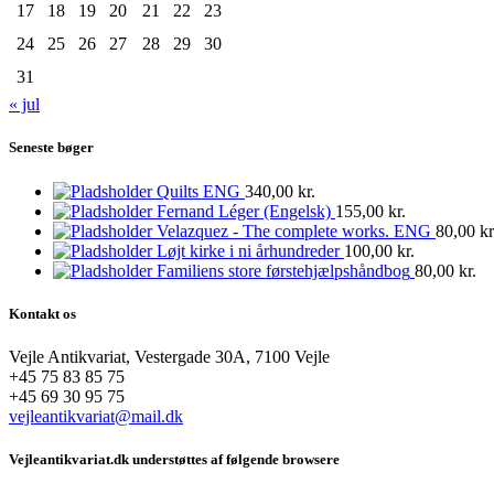
17
18
19
20
21
22
23
24
25
26
27
28
29
30
31
« jul
Seneste bøger
Quilts ENG
340,00
kr.
Fernand Léger (Engelsk)
155,00
kr.
Velazquez - The complete works. ENG
80,00
kr
Løjt kirke i ni århundreder
100,00
kr.
Familiens store førstehjælpshåndbog
80,00
kr.
Kontakt os
Vejle Antikvariat, Vestergade 30A, 7100 Vejle
+45 75 83 85 75
+45 69 30 95 75
vejleantikvariat@mail.dk
Vejleantikvariat.dk understøttes af følgende browsere