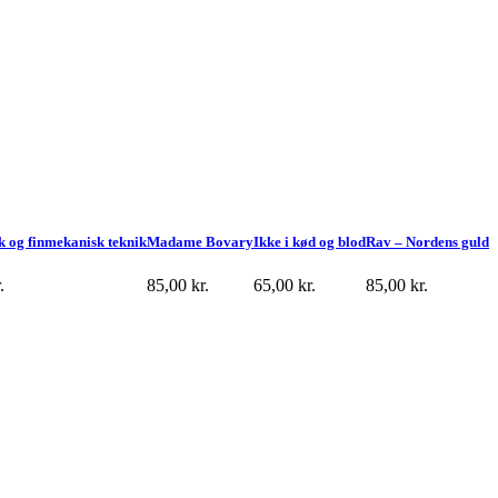
 og finmekanisk teknik
Madame Bovary
Ikke i kød og blod
Rav – Nordens guld
.
85,00
kr.
65,00
kr.
85,00
kr.