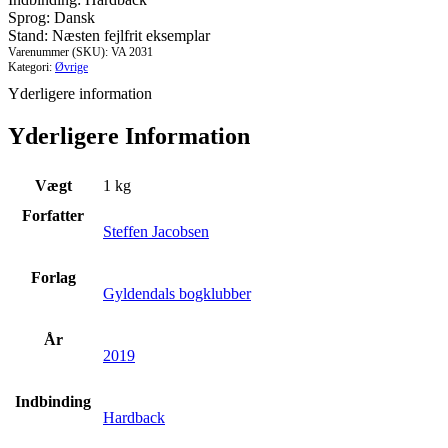
Sprog: Dansk
Stand: Næsten fejlfrit eksemplar
Varenummer (SKU):
VA 2031
Kategori:
Øvrige
Yderligere information
Yderligere Information
Vægt
1 kg
Forfatter
Steffen Jacobsen
Forlag
Gyldendals bogklubber
År
2019
Indbinding
Hardback