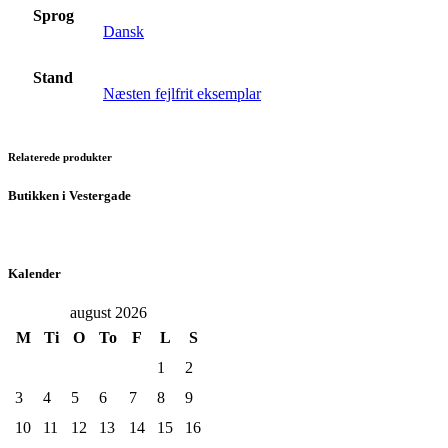
Sprog
Dansk
Stand
Næsten fejlfrit eksemplar
Relaterede produkter
Butikken i Vestergade
Kalender
august 2026
M
Ti
O
To
F
L
S
1
2
3
4
5
6
7
8
9
10
11
12
13
14
15
16