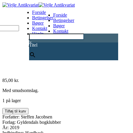
Forside
Forside
Betingelser
Betingelser
Bøger
Bøger
Kontakt
Kontakt
Hjælp
Hjælp
0
×
Titel
85,00
kr.
Med smudsomslag.
1 på lager
Ghostwriter
Tilføj til kurv
antal
Forfatter: Steffen Jacobsen
Forlag: Gyldendals bogklubber
År: 2019
Indbinding: Hardback