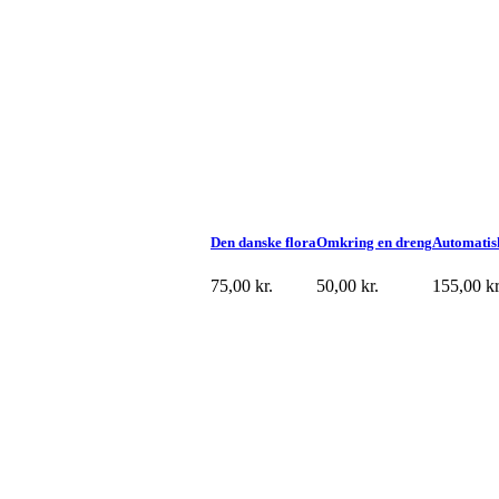
Den danske flora
Omkring en dreng
Automatisk
75,00
kr.
50,00
kr.
155,00
kr