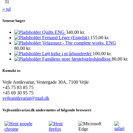
31
« jul
Seneste bøger
Quilts ENG
340,00
kr.
Fernand Léger (Engelsk)
155,00
kr.
Velazquez - The complete works. ENG
80,00
kr.
Løjt kirke i ni århundreder
100,00
kr.
Familiens store førstehjælpshåndbog
80,00
kr.
Kontakt os
Vejle Antikvariat, Vestergade 30A, 7100 Vejle
+45 75 83 85 75
+45 69 30 95 75
vejleantikvariat@mail.dk
Vejleantikvariat.dk understøttes af følgende browsere