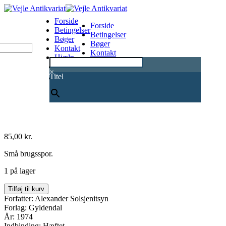
Forside
Forside
Betingelser
Betingelser
Bøger
Bøger
Kontakt
Kontakt
Hjælp
Hjælp
0
×
Titel
85,00
kr.
Små brugsspor.
1 på lager
Gulag
Tilføj til kurv
øhavet.
Forfatter: Alexander Solsjenitsyn
Bind
Forlag: Gyldendal
2
År: 1974
antal
Indbinding: Hæftet