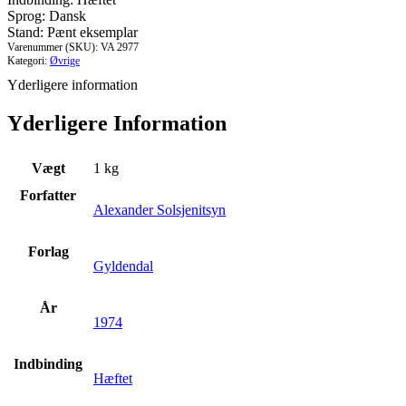
Sprog: Dansk
Stand: Pænt eksemplar
Varenummer (SKU):
VA 2977
Kategori:
Øvrige
Yderligere information
Yderligere Information
Vægt
1 kg
Forfatter
Alexander Solsjenitsyn
Forlag
Gyldendal
År
1974
Indbinding
Hæftet