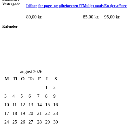
Vestergade
Idébog for poge- og pilteføreren ##
Muligt motiv
En dyr affære
80,00
kr.
85,00
kr.
95,00
kr.
Kalender
august 2026
M
Ti
O
To
F
L
S
1
2
3
4
5
6
7
8
9
10
11
12
13
14
15
16
17
18
19
20
21
22
23
24
25
26
27
28
29
30