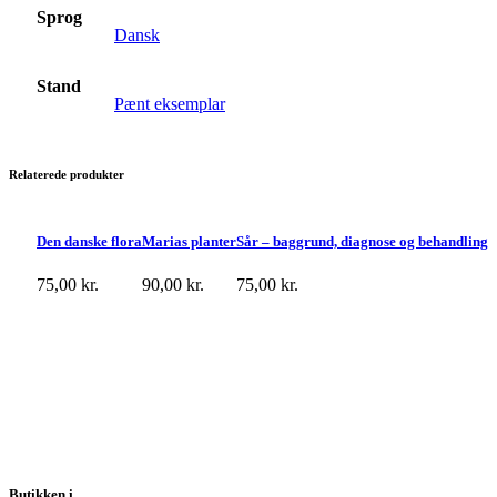
Sprog
Dansk
Stand
Pænt eksemplar
Relaterede produkter
Den danske flora
Marias planter
Sår – baggrund, diagnose og behandling
75,00
kr.
90,00
kr.
75,00
kr.
Butikken i