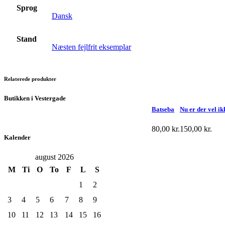
Sprog
Dansk
Stand
Næsten fejlfrit eksemplar
Relaterede produkter
Butikken i Vestergade
Batseba
Nu er der vel i
80,00
kr.
150,00
kr.
Kalender
august 2026
M
Ti
O
To
F
L
S
1
2
3
4
5
6
7
8
9
10
11
12
13
14
15
16