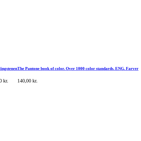
lingstenen
The Pantone book of color. Over 1000 color standards. ENG. Farver
00
kr.
140,00
kr.