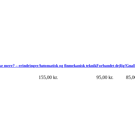
kke mere? – erindringer
Automatisk og finmekanisk teknik
Forbandet dejlig!
Gnal
155,00
kr.
95,00
kr.
85,