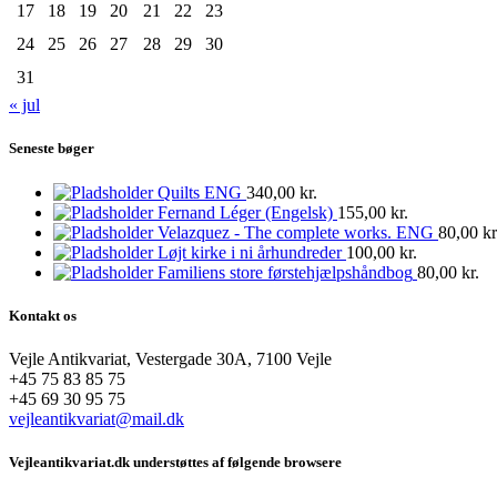
17
18
19
20
21
22
23
24
25
26
27
28
29
30
31
« jul
Seneste bøger
Quilts ENG
340,00
kr.
Fernand Léger (Engelsk)
155,00
kr.
Velazquez - The complete works. ENG
80,00
kr
Løjt kirke i ni århundreder
100,00
kr.
Familiens store førstehjælpshåndbog
80,00
kr.
Kontakt os
Vejle Antikvariat, Vestergade 30A, 7100 Vejle
+45 75 83 85 75
+45 69 30 95 75
vejleantikvariat@mail.dk
Vejleantikvariat.dk understøttes af følgende browsere