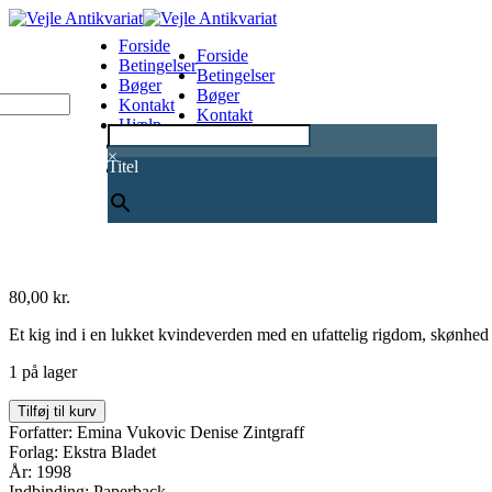
Forside
Forside
Betingelser
Betingelser
Bøger
Bøger
Kontakt
Kontakt
Hjælp
Hjælp
0
×
Titel
80,00
kr.
Et kig ind i en lukket kvindeverden med en ufattelig rigdom, skønhed
1 på lager
Harem
Tilføj til kurv
antal
Forfatter: Emina Vukovic Denise Zintgraff
Forlag: Ekstra Bladet
År: 1998
Indbinding: Paperback