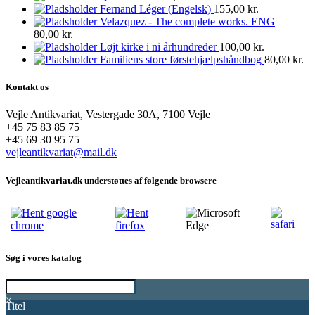
Fernand Léger (Engelsk)
155,00
kr.
Velazquez - The complete works. ENG
80,00
kr.
Løjt kirke i ni århundreder
100,00
kr.
Familiens store førstehjælpshåndbog
80,00
kr.
Kontakt os
Vejle Antikvariat, Vestergade 30A, 7100 Vejle
+45 75 83 85 75
+45 69 30 95 75
vejleantikvariat@mail.dk
Vejleantikvariat.dk understøttes af følgende browsere
Søg i vores katalog
×
Titel