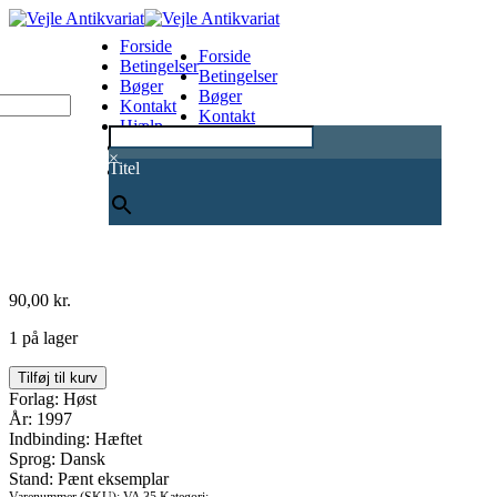
Forside
Forside
Betingelser
Betingelser
Bøger
Bøger
Kontakt
Kontakt
Hjælp
Hjælp
0
×
Titel
90,00
kr.
1 på lager
Havebuske
Tilføj til kurv
og
Forlag: Høst
klatreplanter
År: 1997
antal
Indbinding: Hæftet
Sprog: Dansk
Stand: Pænt eksemplar