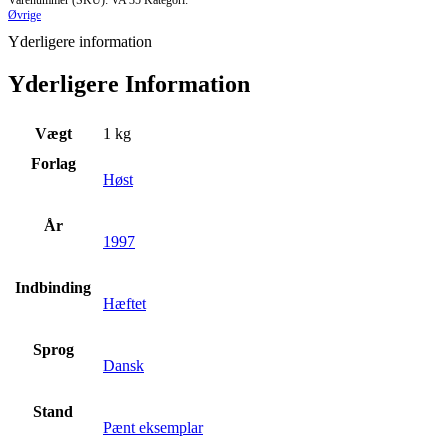
Varenummer (SKU):
VA 35
Kategori:
Øvrige
Yderligere information
Yderligere Information
Vægt
1 kg
Forlag
Høst
År
1997
Indbinding
Hæftet
Sprog
Dansk
Stand
Pænt eksemplar